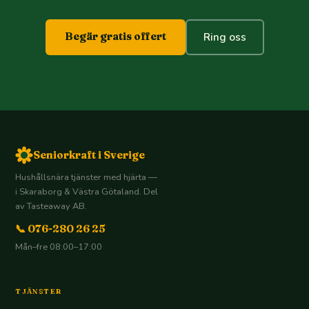
Begär gratis offert
Ring oss
Seniorkraft i Sverige
Hushållsnära tjänster med hjärta —
i Skaraborg & Västra Götaland. Del
av Tasteaway AB.
📞 076-280 26 25
Mån–fre 08:00–17:00
TJÄNSTER