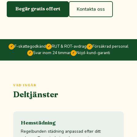
Begär gratis offert
Kontakta oss
F-skattegodkänd
RUT & ROT-avdrag
Försäkrad personal
✓
✓
✓
Svar inom 24 timmar
Nöjd-kund-garanti
✓
✓
VAD INGÅR
Deltjänster
Hemstädning
Regelbunden städning anpassad efter ditt