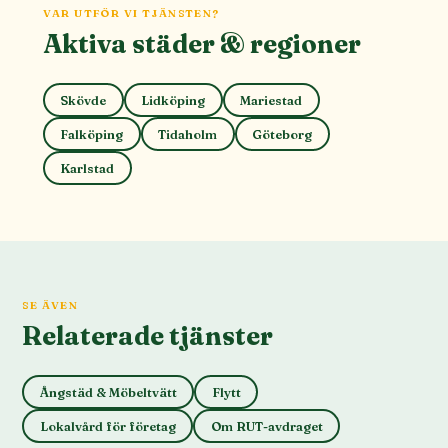
VAR UTFÖR VI TJÄNSTEN?
Aktiva städer & regioner
Skövde
Lidköping
Mariestad
Falköping
Tidaholm
Göteborg
Karlstad
SE ÄVEN
Relaterade tjänster
Ångstäd & Möbeltvätt
Flytt
Lokalvård för företag
Om RUT-avdraget