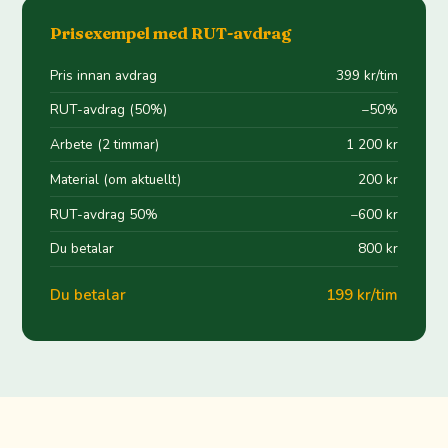
Prisexempel med RUT-avdrag
Pris innan avdrag
399 kr/tim
RUT-avdrag (50%)
−50%
Arbete (2 timmar)
1 200 kr
Material (om aktuellt)
200 kr
RUT-avdrag 50%
−600 kr
Du betalar
800 kr
Du betalar
199 kr/tim