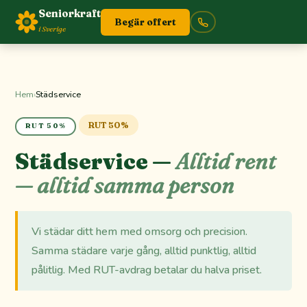
Seniorkraft
Begär offert
i Sverige
Hem
›
Städservice
RUT 50%
RUT 50%
Städservice —
Alltid rent
— alltid samma person
Vi städar ditt hem med omsorg och precision.
Samma städare varje gång, alltid punktlig, alltid
pålitlig. Med RUT-avdrag betalar du halva priset.