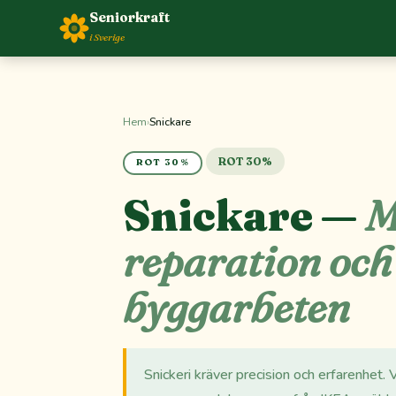
Seniorkraft
i Sverige
Hem
›
Snickare
ROT 30%
ROT 30%
Snickare —
M
reparation och
byggarbeten
Snickeri kräver precision och erfarenhet. 