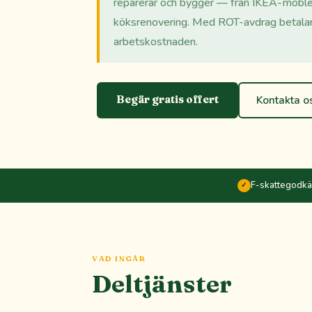
reparerar och bygger — från IKEA-möbler 
köksrenovering. Med ROT-avdrag betala
arbetskostnaden.
Begär gratis offert
Kontakta o
F-skattegodk
✓
VAD INGÅR
Deltjänster