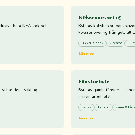
Köksrenovering
klusive hela IKEA-kök och
Byte av köksluckor, bänkskivor 
köksrenovering från golv till t
Luckor & bänk
Vitvaror
Fullt
Läs mer →
Fönsterbyte
vi har dem. Kakling,
Byte av gamla fönster till ener
en ren arbetsplats.
3-glas
Tätning
Karm & båg
Läs mer →