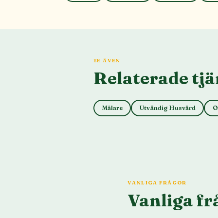
SE ÄVEN
Relaterade tjä
Målare
Utvändig Husvård
O
VANLIGA FRÅGOR
Vanliga fr