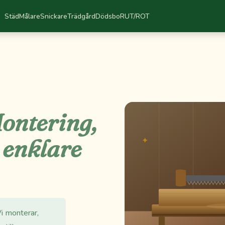
Städ
Målare
Snickare
Trädgård
Dödsbo
RUT/ROT
ontering,
 enklare
Vi monterar,