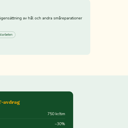
 igensättning av hål och andra småreparationer
starbeten
T-avdrag
750 kr/tim
−30%