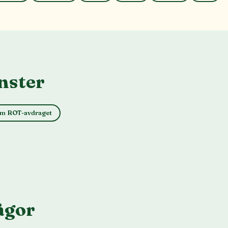
nster
m ROT-avdraget
ågor