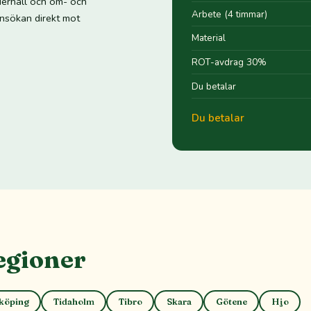
derhåll och om- och
Arbete (4 timmar)
ansökan direkt mot
Material
ROT-avdrag 30%
Du betalar
Du betalar
egioner
köping
Tidaholm
Tibro
Skara
Götene
Hjo