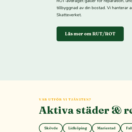
ROT-avdraget gäller för reparation, un
tillbyggnad av din bostad. Vi hanterar 
Skatteverket.
Läs mer om RUT/ROT
VAR UTFÖR VI TJÄNSTEN?
Aktiva städer & r
Skövde
Lidköping
Mariestad
Fal