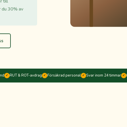
till
r du 30% av
ss
änd
RUT & ROT-avdrag
Försäkrad personal
Svar inom 24 timmar
✓
✓
✓
✓