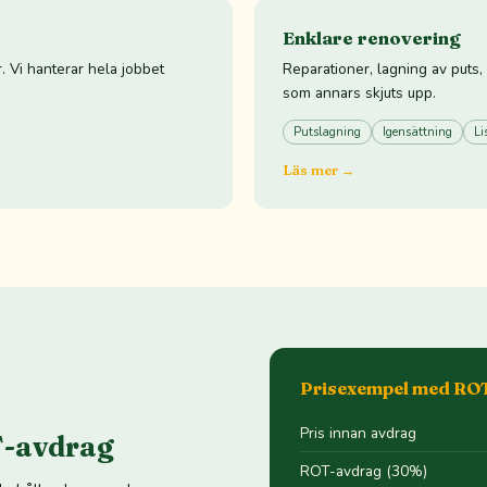
Enklare renovering
. Vi hanterar hela jobbet
Reparationer, lagning av puts,
som annars skjuts upp.
Putslagning
Igensättning
Li
Läs mer →
Prisexempel med RO
Pris innan avdrag
-avdrag
ROT-avdrag (30%)