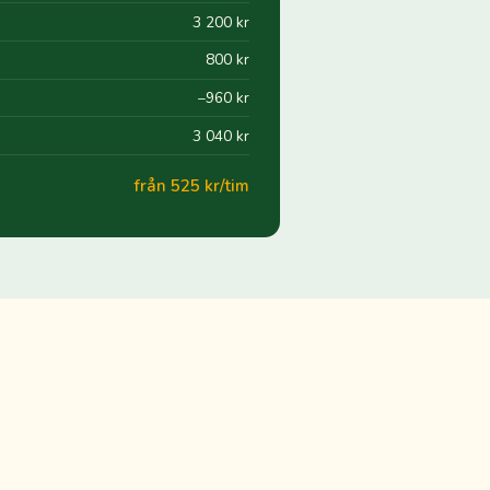
3 200 kr
800 kr
−960 kr
3 040 kr
från 525 kr/tim