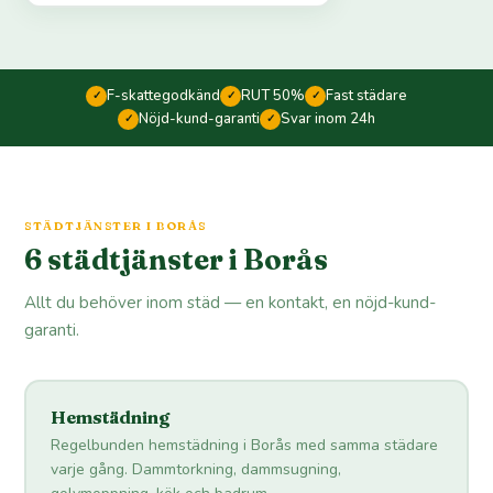
F-skattegodkänd
RUT 50%
Fast städare
✓
✓
✓
Nöjd-kund-garanti
Svar inom 24h
✓
✓
STÄDTJÄNSTER I BORÅS
6 städtjänster i Borås
Allt du behöver inom städ — en kontakt, en nöjd-kund-
garanti.
Hemstädning
Regelbunden hemstädning i Borås med samma städare
varje gång. Dammtorkning, dammsugning,