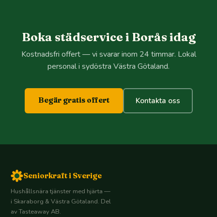
Boka städservice i Borås idag
Kostnadsfri offert — vi svarar inom 24 timmar. Lokal
personal i sydöstra Västra Götaland.
Begär gratis offert
Kontakta oss
Seniorkraft i Sverige
Hushållsnära tjänster med hjärta —
i Skaraborg & Västra Götaland. Del
av Tasteaway AB.