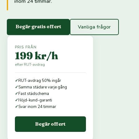
inom 24 timmar.
Begär gratis offert
Vanliga frågor
PRIS FRÅN
199 kr/h
efter RUT-avdrag
✓
RUT-avdrag 50% ingår
✓
Samma städare varje gång
✓
Fast städschema
✓
Nöjd-kund-garanti
✓
Svar inom 24 timmar
Begär offert