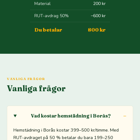
Material
200 kr
RUT-avdrag 50%
−600 kr
Du betalar
800 kr
VANLIGA FRÅGOR
Vanliga frågor
Vad kostar hemstädning i Borås?
Hemstädning i Borås kostar 399–500 kr/timme. Med
RUT-avdraget på 50 % betalar du bara 199–250