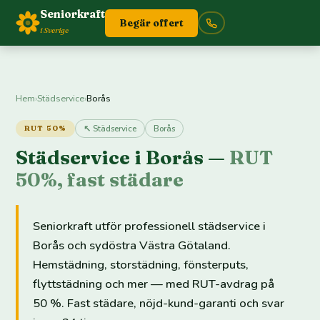
Seniorkraft
Begär offert
i Sverige
Hem
›
Städservice
›
Borås
↖ Städservice
Borås
RUT 50%
Städservice i Borås —
RUT
50%, fast städare
Seniorkraft utför professionell städservice i
Borås och sydöstra Västra Götaland.
Hemstädning, storstädning, fönsterputs,
flyttstädning och mer — med RUT-avdrag på
50 %. Fast städare, nöjd-kund-garanti och svar