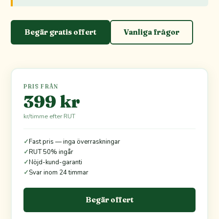
Begär gratis offert
Vanliga frågor
PRIS FRÅN
399 kr
kr/timme efter RUT
✓
Fast pris — inga överraskningar
✓
RUT 50% ingår
✓
Nöjd-kund-garanti
✓
Svar inom 24 timmar
Begär offert