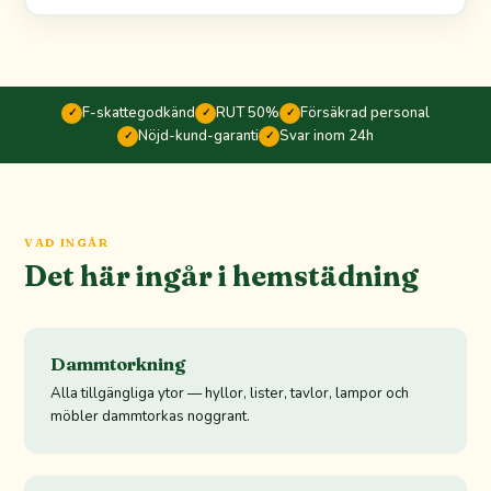
F-skattegodkänd
RUT 50%
Försäkrad personal
✓
✓
✓
Nöjd-kund-garanti
Svar inom 24h
✓
✓
VAD INGÅR
Det här ingår i hemstädning
Dammtorkning
Alla tillgängliga ytor — hyllor, lister, tavlor, lampor och
möbler dammtorkas noggrant.