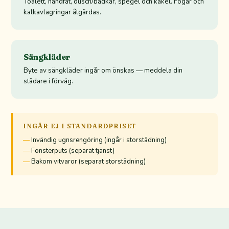
Toalett, handfat, dusch/badkar, spegel och kakel. Fogar och
kalkavlagringar åtgärdas.
Sängkläder
Byte av sängkläder ingår om önskas — meddela din
städare i förväg.
INGÅR EJ I STANDARDPRISET
Invändig ugnsrengöring (ingår i storstädning)
Fönsterputs (separat tjänst)
Bakom vitvaror (separat storstädning)