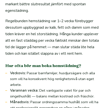
markant bättre slutresultat jämfört med spontan
egenstädning.
Regelbunden hemstädning var 1–2 vecka förebygger
dessutom uppbyggnad av kalk, fett och damm som med
tiden kräver en hel storstädning. Många kunder upplever
att en fast städdag per vecka faktiskt minskar den totala
tid de lägger på hemmet — man slutar städa lite hela
tiden och kan istället slappna av i ett rent hem.
Hur ofta bör man boka hemstädning?
Veckovis:
Passar barnfamiljer, husdjursägare och alla
som vill ha konsekvent hög renlighetsnivå utan eget
arbete.
Varannan vecka:
Det vanligaste valet för par och
singelhushåll — balans mellan kostnad och fräschör.
Månadsvis:
Passar ordningssamma hushåll som vill ha
ett professionellt genomdrag en gång i månaden.