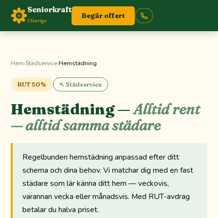
Seniorkraft
Begär offert
i Sverige
Hem
›
Städservice
›
Hemstädning
RUT 50%
↖ Städservice
Hemstädning —
Alltid rent
— alltid samma städare
Regelbunden hemstädning anpassad efter ditt
schema och dina behov. Vi matchar dig med en fast
städare som lär känna ditt hem — veckovis,
varannan vecka eller månadsvis. Med RUT-avdrag
betalar du halva priset.