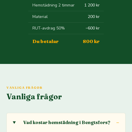
Hemstädning 2 timmar
1 200 kr
Material
200 kr
RUT-avdrag 50%
−600 kr
Du betalar
800 kr
VANLIGA FRÅGOR
Vanliga frågor
Vad kostar hemstädning i Bengtsfors?