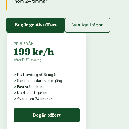
inom 24 timmar.
Begär gratis offert
Vanliga frågor
PRIS FRÅN
199 kr/h
efter RUT-avdrag
✓
RUT-avdrag 50% ingår
✓
Samma städare varje gång
✓
Fast städschema
✓
Nöjd-kund-garanti
✓
Svar inom 24 timmar
Begär offert