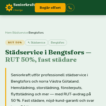
Seniorkraft
Begär offert
i Sverige
Hem
›
Städservice
›
Bengtsfors
↖ Städservice
Bengtsfors
RUT 50%
Städservice i Bengtsfors —
RUT 50%, fast städare
Seniorkraft utför professionell städservice i
Bengtsfors och norra Västra Götaland.
Hemstädning, storstädning, fönsterputs,
flyttstädning och mer — med RUT-avdrag på
50 %. Fast städare, nöjd-kund-garanti och svar