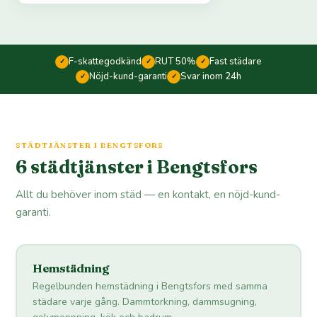
F-skattegodkänd
RUT 50%
Fast städare
✓
✓
✓
Nöjd-kund-garanti
Svar inom 24h
✓
✓
STÄDTJÄNSTER I BENGTSFORS
6 städtjänster i Bengtsfors
Allt du behöver inom städ — en kontakt, en nöjd-kund-
garanti.
Hemstädning
Regelbunden hemstädning i Bengtsfors med samma
städare varje gång. Dammtorkning, dammsugning,