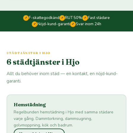
F-skattegodkänd
RUT 50%
Fast städare
✓
✓
✓
Nöjd-kund-garanti
Svar inom 24h
✓
✓
STÄDTJÄNSTER I HJO
6 städtjänster i Hjo
Allt du behöver inom städ — en kontakt, en nöjd-kund-
garanti.
Hemstädning
Regelbunden hemstädning i Hjo med samma städare
varje gång. Dammtorkning, dammsugning,
golvmoppning, kök och badrum.