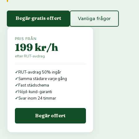
Begär gratis offert
Vanliga frågor
PRIS FRÅN
199 kr/h
efter RUT-avdrag
✓
RUT-avdrag 50% ingår
✓
Samma städare varje gång
✓
Fast städschema
✓
Nöjd-kund-garanti
✓
Svar inom 24 timmar
Begär offert