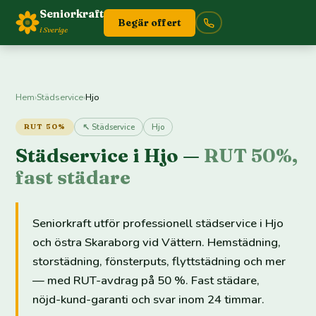
Seniorkraft
Begär offert
i Sverige
Hem
›
Städservice
›
Hjo
↖ Städservice
Hjo
RUT 50%
Städservice i Hjo —
RUT 50%,
fast städare
Seniorkraft utför professionell städservice i Hjo
och östra Skaraborg vid Vättern. Hemstädning,
storstädning, fönsterputs, flyttstädning och mer
— med RUT-avdrag på 50 %. Fast städare,
nöjd-kund-garanti och svar inom 24 timmar.