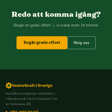
Redo att komma igång?
Begär en gratis offert — vi svarar inom 24 timmar.
Begär gratis offert
Ring oss
Seniorkraft i Sverige
Hushållsnära tjänster med hjärta —
i Skaraborg & Västra Götaland. Del
av Tasteaway AB.