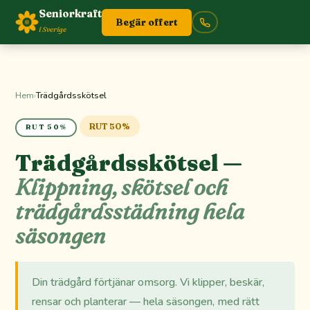
Seniorkraft
Begär offert
i Sverige
Hem
›
Trädgårdsskötsel
RUT 50%
RUT 50%
Trädgårdsskötsel —
Klippning, skötsel och
trädgårdsstädning hela
säsongen
Din trädgård förtjänar omsorg. Vi klipper, beskär,
rensar och planterar — hela säsongen, med rätt