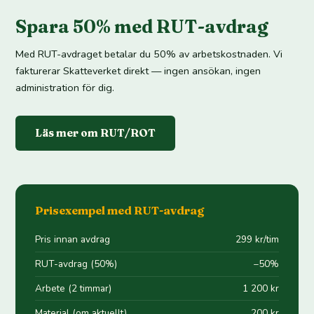
Spara 50% med RUT-avdrag
Med RUT-avdraget betalar du 50% av arbetskostnaden. Vi
fakturerar Skatteverket direkt — ingen ansökan, ingen
administration för dig.
Läs mer om RUT/ROT
Prisexempel med RUT-avdrag
Pris innan avdrag
299 kr/tim
RUT-avdrag (50%)
−50%
Arbete (2 timmar)
1 200 kr
Material (om aktuellt)
200 kr