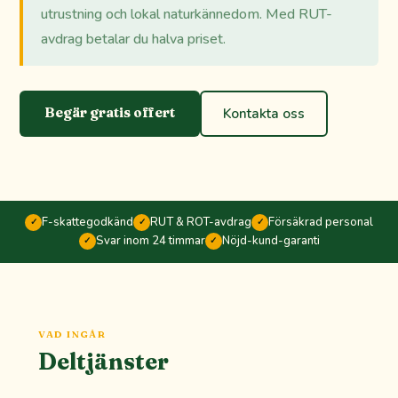
utrustning och lokal naturkännedom. Med RUT-
avdrag betalar du halva priset.
Begär gratis offert
Kontakta oss
F-skattegodkänd
RUT & ROT-avdrag
Försäkrad personal
✓
✓
✓
Svar inom 24 timmar
Nöjd-kund-garanti
✓
✓
VAD INGÅR
Deltjänster