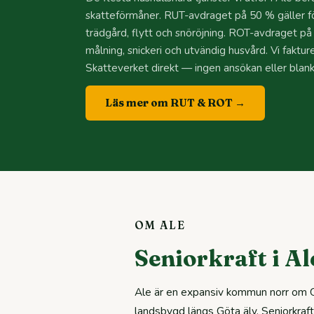
skatteförmåner. RUT-avdraget på 50 % gäller fö
trädgård, flytt och snöröjning. ROT-avdraget på
målning, snickeri och utvändig husvård. Vi faktur
Skatteverket direkt — ingen ansökan eller blanke
Läs mer om RUT & ROT →
OM ALE
Seniorkraft i A
Ale är en expansiv kommun norr om G
landsbygd längs Göta älv. Seniorkraft