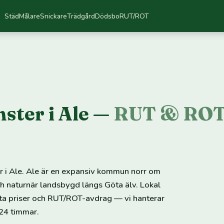
Städ
Målare
Snickare
Trädgård
Dödsbo
RUT/ROT
ster i Ale —
RUT & ROT
er i Ale. Ale är en expansiv kommun norr om
h naturnär landsbygd längs Göta älv. Lokal
sta priser och RUT/ROT-avdrag — vi hanterar
 24 timmar.