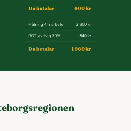
Du betalar
600 kr
Målning 4 h arbete
2 800 kr
ROT-avdrag 30%
−840 kr
Du betalar
1 960 kr
öteborgsregionen