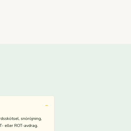
rdsskötsel, snöröjning,
UT- eller ROT-avdrag.