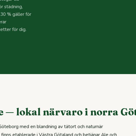
r städning,
 30 % gäller för
erar
tter för dig.
le — lokal närvaro i norra G
öteborg med en blandning av tätort och naturnär
 finns etablerade i Västra Götaland och betjänar Ale och