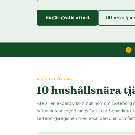
Begär gratis offert
Utforska tjän
F
✓
ALLT VI GÖR I ALE
10 hushållsnära tjä
Ale är en expansiv kommun norr om Göteborg m
naturnär landsbygd längs Göta älv. Seniorkraft t
Göteborgsregionen med lokal personal och fasta