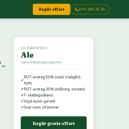
076-280 26 25
Begär offert
10 TJÄNSTER I
Ale
-
norra Göteborgsregionen
RUT-avdrag 50% (städ, trädgård,
✓
flytt)
✓
ROT-avdrag 30% (målning, snickeri)
✓
F-skattegodkänd
✓
Nöjd-kund-garanti
✓
Svar inom 24 timmar
Begär gratis offert