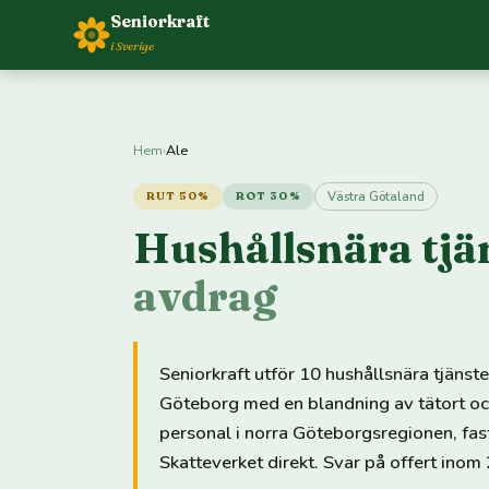
Seniorkraft
i Sverige
Hem
›
Ale
Västra Götaland
RUT 50%
ROT 30%
Hushållsnära tjän
avdrag
Seniorkraft utför 10 hushållsnära tjänst
Göteborg med en blandning av tätort oc
personal i norra Göteborgsregionen, fa
Skatteverket direkt. Svar på offert inom