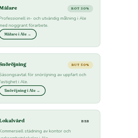
Målare
ROT 30%
Professionell in- och utvändig målning i Ale
med noggrant förarbete.
Målare i Ale →
Snöröjning
RUT 50%
Säsongsavtal för snöröjning av uppfart och
fastighet i Ale.
Snöröjning i Ale →
Lokalvård
B2B
Kommersiell städning av kontor och
verksamhetslokaler i Ale.