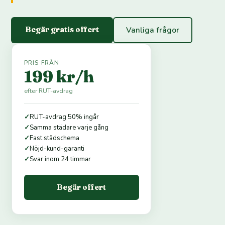
Begär gratis offert
Vanliga frågor
PRIS FRÅN
199 kr/h
efter RUT-avdrag
✓
RUT-avdrag 50% ingår
✓
Samma städare varje gång
✓
Fast städschema
✓
Nöjd-kund-garanti
✓
Svar inom 24 timmar
Begär offert