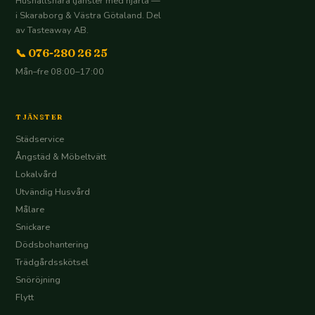
Hushållsnära tjänster med hjärta —
i Skaraborg & Västra Götaland. Del
av Tasteaway AB.
📞 076-280 26 25
Mån–fre 08:00–17:00
TJÄNSTER
Städservice
Ångstäd & Möbeltvätt
Lokalvård
Utvändig Husvård
Målare
Snickare
Dödsbohantering
Trädgårdsskötsel
Snöröjning
Flytt