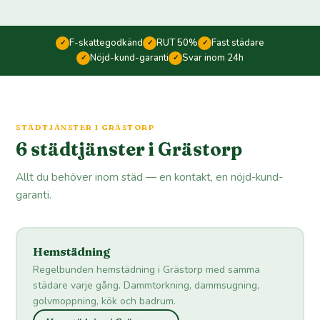
F-skattegodkänd
RUT 50%
Fast städare
✓
✓
✓
Nöjd-kund-garanti
Svar inom 24h
✓
✓
STÄDTJÄNSTER I GRÄSTORP
6 städtjänster i Grästorp
Allt du behöver inom städ — en kontakt, en nöjd-kund-
garanti.
Hemstädning
Regelbunden hemstädning i Grästorp med samma
städare varje gång. Dammtorkning, dammsugning,
golvmoppning, kök och badrum.