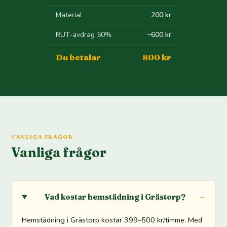
Material
200 kr
RUT-avdrag 50%
−600 kr
Du betalar
800 kr
VANLIGA FRÅGOR
Vanliga frågor
Vad kostar hemstädning i Grästorp?
Hemstädning i Grästorp kostar 399–500 kr/timme. Med