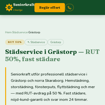
Seniorkraft
Begär offert
i Sverige
Hem
›
Städservice
›
Grästorp
↖ Städservice
Grästorp
RUT 50%
Städservice i Grästorp —
RUT
50%, fast städare
Seniorkraft utför professionell städservice i
Grästorp och norra Skaraborg. Hemstädning,
storstädning, fönsterputs, flyttstädning och mer
— med RUT-avdrag på 50 %. Fast städare,
nöjd-kund-garanti och svar inom 24 timmar.