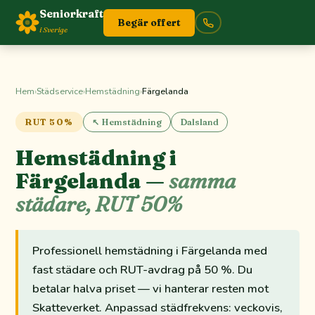
Seniorkraft
Begär offert
i Sverige
Hem
›
Städservice
›
Hemstädning
›
Färgelanda
RUT 50%
↖ Hemstädning
Dalsland
Hemstädning i
Färgelanda —
samma
städare, RUT 50%
Professionell hemstädning i Färgelanda med
fast städare och RUT-avdrag på 50 %. Du
betalar halva priset — vi hanterar resten mot
Skatteverket. Anpassad städfrekvens: veckovis,