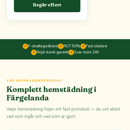
Begär offert
F-skattegodkänd
RUT 50%
Fast städare
✓
✓
✓
Nöjd-kund-garanti
Svar inom 24h
✓
✓
VAD INGÅR I HEMSTÄDNING
Komplett hemstädning i
Färgelanda
Varje hemstädning följer ett fast protokoll — du vet alltid
vad som ingår och vad som är gjort.