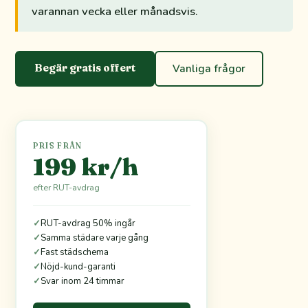
varannan vecka eller månadsvis.
Begär gratis offert
Vanliga frågor
PRIS FRÅN
199 kr/h
efter RUT-avdrag
✓
RUT-avdrag 50% ingår
✓
Samma städare varje gång
✓
Fast städschema
✓
Nöjd-kund-garanti
✓
Svar inom 24 timmar