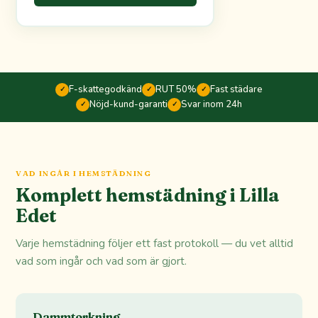
F-skattegodkänd
RUT 50%
Fast städare
✓
✓
✓
Nöjd-kund-garanti
Svar inom 24h
✓
✓
VAD INGÅR I HEMSTÄDNING
Komplett hemstädning i Lilla
Edet
Varje hemstädning följer ett fast protokoll — du vet alltid
vad som ingår och vad som är gjort.
Dammtorkning