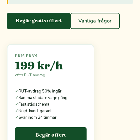
Begär gratis offert
Vanliga frågor
PRIS FRÅN
199 kr/h
efter RUT-avdrag
✓
RUT-avdrag 50% ingår
✓
Samma städare varje gång
✓
Fast städschema
✓
Nöjd-kund-garanti
✓
Svar inom 24 timmar
Begär offert