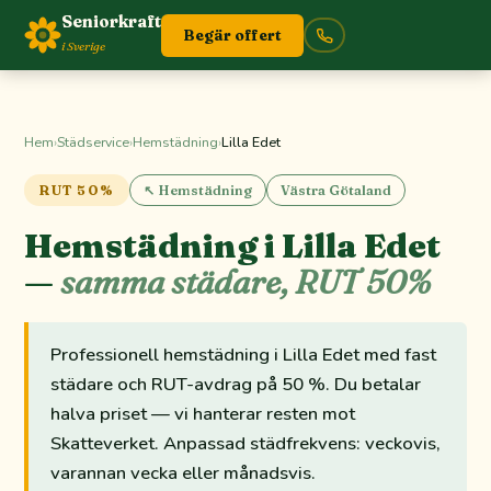
Seniorkraft
Begär offert
i Sverige
Hem
›
Städservice
›
Hemstädning
›
Lilla Edet
RUT 50%
↖ Hemstädning
Västra Götaland
Hemstädning i Lilla Edet
—
samma städare, RUT 50%
Professionell hemstädning i Lilla Edet med fast
städare och RUT-avdrag på 50 %. Du betalar
halva priset — vi hanterar resten mot
Skatteverket. Anpassad städfrekvens: veckovis,
varannan vecka eller månadsvis.