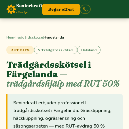
Seniorkraft
Begär offert
i Sverige
Hem
›
Trädgårdsskötsel
›
Färgelanda
RUT 50%
↖ Trädgårdsskötsel
Dalsland
Trädgårdsskötsel i
Färgelanda —
trädgårdshjälp med RUT 50%
Seniorkraft erbjuder professionell
trädgårdsskötsel i Färgelanda. Gräsklippning,
häckklippning, ogräsrensning och
säsongsarbeten — med RUT-avdrag 50 %