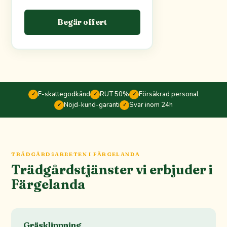
Begär offert
F-skattegodkänd
RUT 50%
Försäkrad personal
✓
✓
✓
Nöjd-kund-garanti
Svar inom 24h
✓
✓
TRÄDGÅRDSARBETEN I FÄRGELANDA
Trädgårdstjänster vi erbjuder i
Färgelanda
Gräsklippning