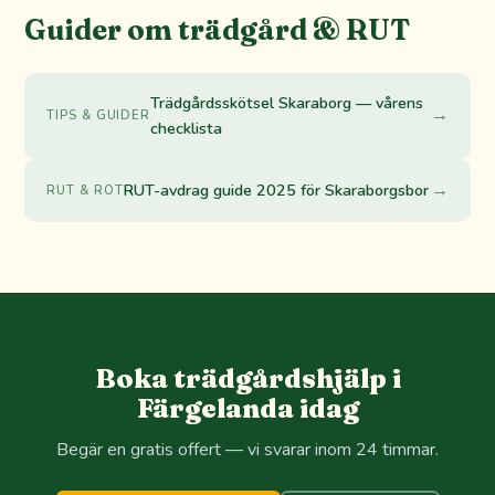
Guider om trädgård & RUT
Trädgårdsskötsel Skaraborg — vårens
→
TIPS & GUIDER
checklista
→
RUT-avdrag guide 2025 för Skaraborgsbor
RUT & ROT
Boka trädgårdshjälp i
Färgelanda idag
Begär en gratis offert — vi svarar inom 24 timmar.