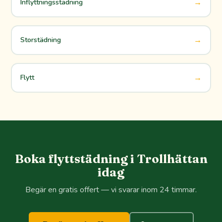
→
Inflyttningsstädning
→
Storstädning
→
Flytt
Boka flyttstädning i Trollhättan
idag
Begär en gratis offert — vi svarar inom 24 timmar.