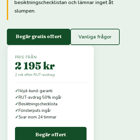
besiktningschecklistan och lämnar inget åt
slumpen.
Begär gratis offert
Vanliga frågor
PRIS FRÅN
2 195 kr
2 rok efter RUT-avdrag
✓
Nöjd-kund-garanti
✓
RUT-avdrag 50% ingår
✓
Besiktningschecklista
✓
Fönsterputs ingår
✓
Svar inom 24 timmar
Begär offert