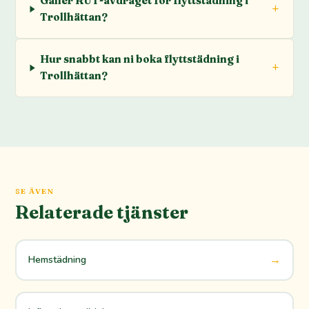
Gäller RUT-avdraget för flyttstädning i
Trollhättan?
Hur snabbt kan ni boka flyttstädning i
Trollhättan?
SE ÄVEN
Relaterade tjänster
→
Hemstädning