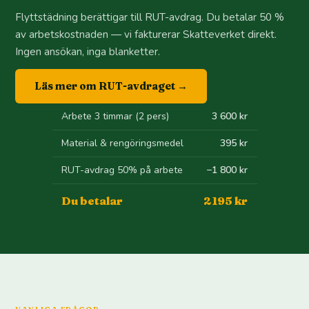
Flyttstädning berättigar till RUT-avdrag. Du betalar 50 %
av arbetskostnaden — vi fakturerar Skatteverket direkt.
Ingen ansökan, inga blanketter.
Läs mer om RUT-avdraget →
Arbete 3 timmar (2 pers)
3 600 kr
Material & rengöringsmedel
395 kr
RUT-avdrag 50% på arbete
−1 800 kr
Du betalar
2 195 kr
VANLIGA FRÅGOR