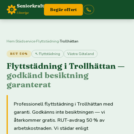
Seniorkraft
Begär offert
i Sverige
Hem
›
Städservice
›
Flyttstädning
›
Trollhättan
↖ Flyttstädning
Västra Götaland
RUT 50%
Flyttstädning i Trollhättan —
godkänd besiktning
garanterat
Professionell flyttstädning i Trollhättan med
garanti. Godkänns inte besiktningen — vi
återkommer gratis. RUT-avdrag 50 % av
arbetskostnaden. Vi städar enligt