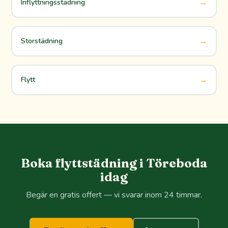
→
Inflyttningsstädning
→
Storstädning
→
Flytt
Boka flyttstädning i Töreboda
idag
Begär en gratis offert — vi svarar inom 24 timmar.