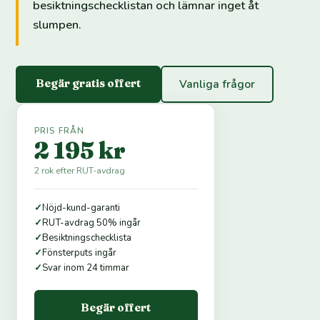
besiktningschecklistan och lämnar inget åt
slumpen.
Begär gratis offert
Vanliga frågor
PRIS FRÅN
2 195 kr
2 rok efter RUT-avdrag
✓
Nöjd-kund-garanti
✓
RUT-avdrag 50% ingår
✓
Besiktningschecklista
✓
Fönsterputs ingår
✓
Svar inom 24 timmar
Begär offert