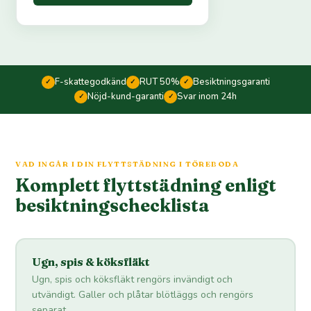
F-skattegodkänd
RUT 50%
Besiktningsgaranti
✓
✓
✓
Nöjd-kund-garanti
Svar inom 24h
✓
✓
VAD INGÅR I DIN FLYTTSTÄDNING I TÖREBODA
Komplett flyttstädning enligt
besiktningschecklista
Ugn, spis & köksfläkt
Ugn, spis och köksfläkt rengörs invändigt och
utvändigt. Galler och plåtar blötläggs och rengörs
separat.