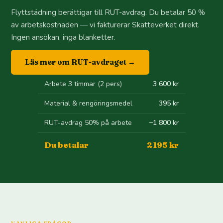
Flyttstädning berättigar till RUT-avdrag. Du betalar 50 %
av arbetskostnaden — vi fakturerar Skatteverket direkt.
Ingen ansökan, inga blanketter.
Läs mer om RUT-avdraget →
Arbete 3 timmar (2 pers)
3 600 kr
Material & rengöringsmedel
395 kr
RUT-avdrag 50% på arbete
−1 800 kr
Du betalar
2 195 kr
VANLIGA FRÅGOR