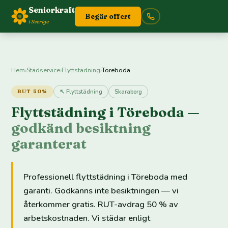
Seniorkraft
Begär offert
i Sverige
Hem
›
Städservice
›
Flyttstädning
›
Töreboda
↖ Flyttstädning
Skaraborg
RUT 50%
Flyttstädning i Töreboda —
godkänd besiktning
garanterat
Professionell flyttstädning i Töreboda med
garanti. Godkänns inte besiktningen — vi
återkommer gratis. RUT-avdrag 50 % av
arbetskostnaden. Vi städar enligt