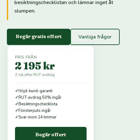
besiktningschecklistan och lämnar inget åt
slumpen.
Begär gratis offert
Vanliga frågor
PRIS FRÅN
2 195 kr
2 rok efter RUT-avdrag
✓
Nöjd-kund-garanti
✓
RUT-avdrag 50% ingår
✓
Besiktningschecklista
✓
Fönsterputs ingår
✓
Svar inom 24 timmar
Begär offert