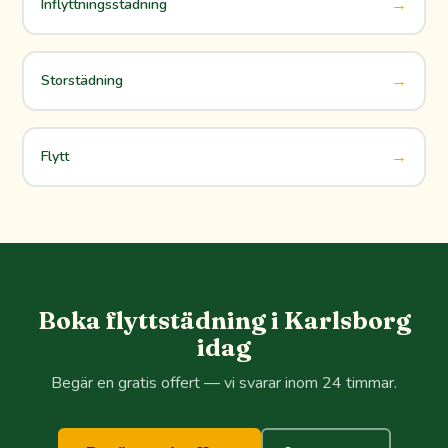
→
Inflyttningsstädning
→
Storstädning
→
Flytt
Boka flyttstädning i Karlsborg
idag
Begär en gratis offert — vi svarar inom 24 timmar.