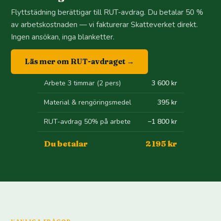
Flyttstädning berättigar till RUT-avdrag. Du betalar 50 %
av arbetskostnaden — vi fakturerar Skatteverket direkt.
Ingen ansökan, inga blanketter.
Läs mer om RUT-avdraget →
Arbete 3 timmar (2 pers)
3 600 kr
Material & rengöringsmedel
395 kr
RUT-avdrag 50% på arbete
−1 800 kr
Du betalar
2 195 kr
VANLIGA FRÅGOR