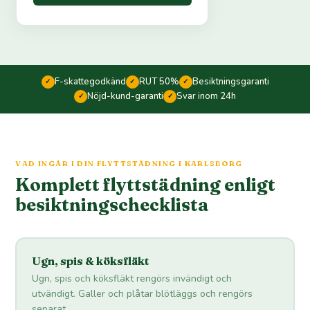
F-skattegodkänd
RUT 50%
Besiktningsgaranti
✓
✓
✓
Nöjd-kund-garanti
Svar inom 24h
✓
✓
VAD INGÅR I DIN FLYTTSTÄDNING I KARLSBORG
Komplett flyttstädning enligt
besiktningschecklista
Ugn, spis & köksfläkt
Ugn, spis och köksfläkt rengörs invändigt och
utvändigt. Galler och plåtar blötläggs och rengörs
separat.