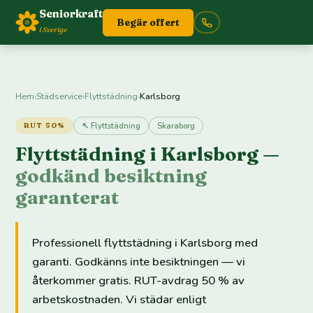
Seniorkraft
Begär offert
i Sverige
Hem
›
Städservice
›
Flyttstädning
›
Karlsborg
↖ Flyttstädning
Skaraborg
RUT 50%
Flyttstädning i Karlsborg —
godkänd besiktning
garanterat
Professionell flyttstädning i Karlsborg med
garanti. Godkänns inte besiktningen — vi
återkommer gratis. RUT-avdrag 50 % av
arbetskostnaden. Vi städar enligt