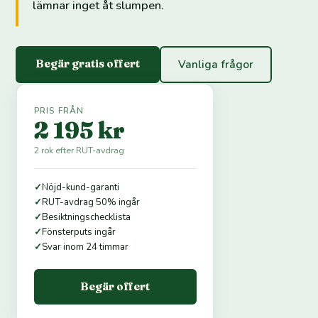
lämnar inget åt slumpen.
Begär gratis offert
Vanliga frågor
PRIS FRÅN
2 195 kr
2 rok efter RUT-avdrag
✓
Nöjd-kund-garanti
✓
RUT-avdrag 50% ingår
✓
Besiktningschecklista
✓
Fönsterputs ingår
✓
Svar inom 24 timmar
Begär offert