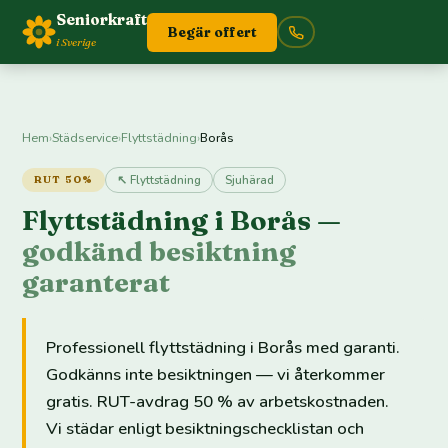
Seniorkraft
Begär offert
i Sverige
Hem
›
Städservice
›
Flyttstädning
›
Borås
↖ Flyttstädning
Sjuhärad
RUT 50%
Flyttstädning i Borås —
godkänd besiktning
garanterat
Professionell flyttstädning i Borås med garanti.
Godkänns inte besiktningen — vi återkommer
gratis. RUT-avdrag 50 % av arbetskostnaden.
Vi städar enligt besiktningschecklistan och