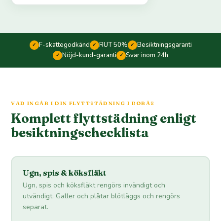
F-skattegodkänd
RUT 50%
Besiktningsgaranti
✓
✓
✓
Nöjd-kund-garanti
Svar inom 24h
✓
✓
VAD INGÅR I DIN FLYTTSTÄDNING I BORÅS
Komplett flyttstädning enligt
besiktningschecklista
Ugn, spis & köksfläkt
Ugn, spis och köksfläkt rengörs invändigt och
utvändigt. Galler och plåtar blötläggs och rengörs
separat.