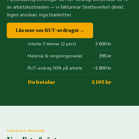
av arbetskostnaden — vi fakturerar Skatteverket direkt.
Ingen ansökan, inga blanketter.
Läs mer om RUT-avdraget →
Arbete 3 timmar (2 pers)
3 600 kr
Material & rengöringsmedel
395 kr
RUT-avdrag 50% på arbete
−1 800 kr
Du betalar
2 195 kr
VANLIGA FRÅGOR