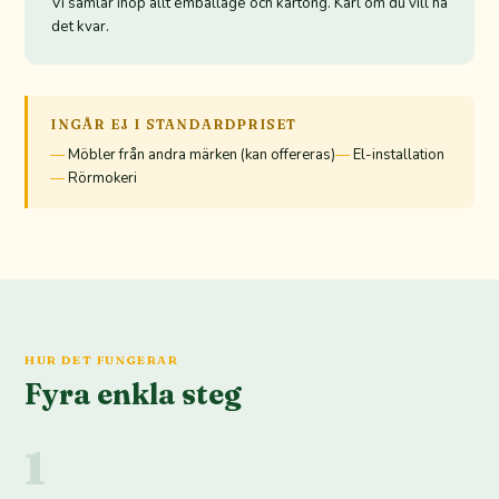
Vi samlar ihop allt emballage och kartong. Kärl om du vill ha
det kvar.
INGÅR EJ I STANDARDPRISET
Möbler från andra märken (kan offereras)
El-installation
Rörmokeri
HUR DET FUNGERAR
Fyra enkla steg
1