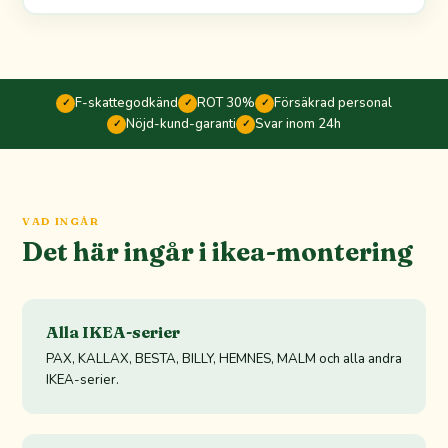
F-skattegodkänd
ROT 30%
Försäkrad personal
✓
✓
✓
Nöjd-kund-garanti
Svar inom 24h
✓
✓
VAD INGÅR
Det här ingår i ikea-montering
Alla IKEA-serier
PAX, KALLAX, BESTA, BILLY, HEMNES, MALM och alla andra
IKEA-serier.