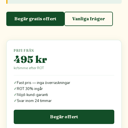
Begär gratis offert
Vanliga frågor
PRIS FRÅN
495 kr
kr/timme efter ROT
✓
Fast pris — inga överraskningar
✓
ROT 30% ingår
✓
Nöjd-kund-garanti
✓
Svar inom 24 timmar
Begär offert