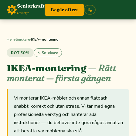
Seniorkraft
Begär offert
i Sverige
Hem
›
Snickare
›
IKEA-montering
ROT 30%
↖ Snickare
IKEA-montering —
Rätt
monterat — första gången
Vi monterar IKEA-möbler och annan flatpack
snabbt, korrekt och utan stress. Vi tar med egna
professionella verktyg och hanterar alla
instruktioner — du behöver inte göra något annat än
att berätta var möblerna ska stå.