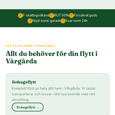
F-skattegodkänd
RUT 50%
Försäkrat gods
✓
✓
✓
Nöjd-kund-garanti
Svar inom 24h
✓
✓
FLYTTJÄNSTER I VÅRGÅRDA
Allt du behöver för din flytt i
Vårgårda
Bohagsflytt
Komplett flytt av hela ditt hem i Vårgårda. Vi lastar,
transporterar och lossar i ditt nya boende med rätt
utrustning.
Bohagsflytt →