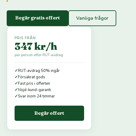
Begär gratis offert
Vanliga frågor
PRIS FRÅN
347 kr/h
per person efter RUT-avdrag
✓
RUT-avdrag 50% ingår
✓
Försäkrat gods
✓
Fast pris i offerten
✓
Nöjd-kund-garanti
✓
Svar inom 24 timmar
Begär offert