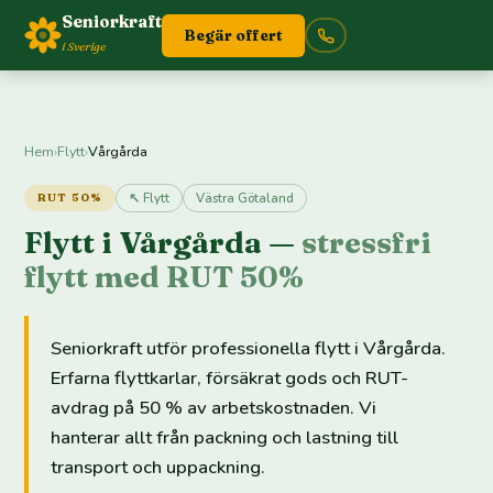
Seniorkraft
Begär offert
i Sverige
Hem
›
Flytt
›
Vårgårda
↖ Flytt
Västra Götaland
RUT 50%
Flytt i Vårgårda —
stressfri
flytt med RUT 50%
Seniorkraft utför professionella flytt i Vårgårda.
Erfarna flyttkarlar, försäkrat gods och RUT-
avdrag på 50 % av arbetskostnaden. Vi
hanterar allt från packning och lastning till
transport och uppackning.