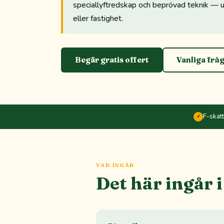
speciallyftredskap och beprövad teknik — 
eller fastighet.
Begär gratis offert
Vanliga frå
F-skat
✓
VAD INGÅR
Det här ingår 