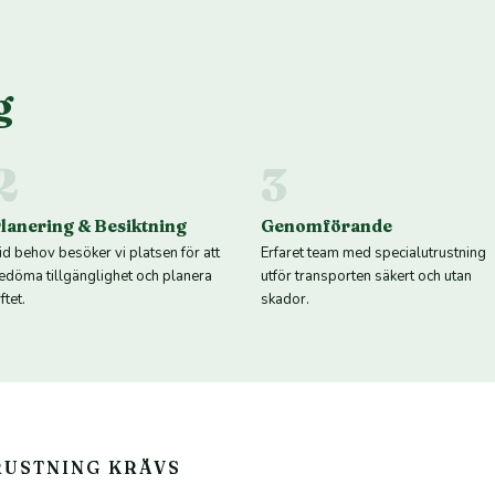
g
2
3
lanering & Besiktning
Genomförande
id behov besöker vi platsen för att
Erfaret team med specialutrustning
edöma tillgänglighet och planera
utför transporten säkert och utan
ftet.
skador.
RUSTNING KRÄVS