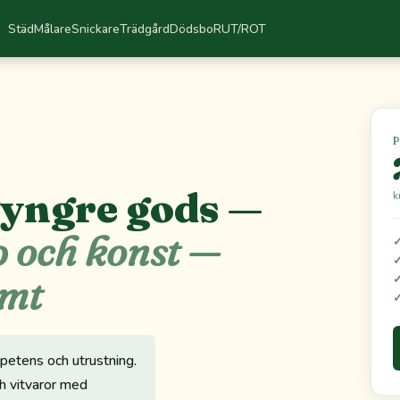
Städ
Målare
Snickare
Trädgård
Dödsbo
RUT/ROT
P
Tyngre gods —
k
p och konst —
amt
petens och utrustning.
ch vitvaror med