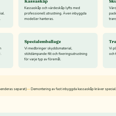
Kassaskåp
Sku
Kassaskåp och värdeskåp lyfts med
Värd
al.
professionell utrustning. Även inbyggda
pack
.
modeller hanteras.
tran
Specialemballage
Tra
h
Vi medbringer skyddsmaterial,
Vi p
.
stötdämpande filt och fixeringsutrustning
och 
för varje typ av föremål.
mmenderas separat)
Demontering av fast inbyggda kassaskåp kräver special