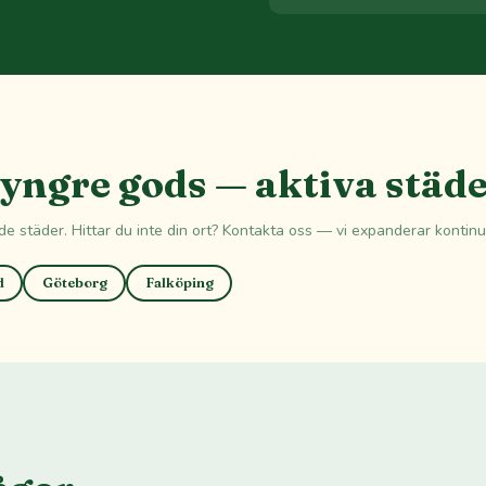
yngre gods — aktiva städ
nde städer. Hittar du inte din ort? Kontakta oss — vi expanderar kontinue
d
Göteborg
Falköping