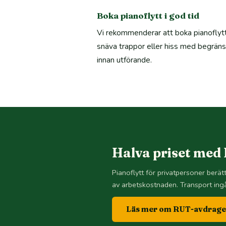
Boka pianoflytt i god tid
Vi rekommenderar att boka pianoflytt 
snäva trappor eller hiss med begränsad
innan utförande.
Halva priset med
Pianoflytt för privatpersoner berä
av arbetskostnaden. Transport ingå
Läs mer om RUT-avdrage