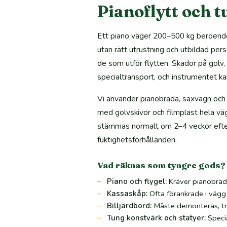
Pianoflytt och 
Ett piano väger 200–500 kg beroende 
utan rätt utrustning och utbildad per
de som utför flytten. Skador på golv, 
specialtransport, och instrumentet ka
Vi använder pianobräda, saxvagn och 
med golvskivor och filmplast hela väg
stämmas normalt om 2–4 veckor efter 
fuktighetsförhållanden.
Vad räknas som tyngre gods?
Piano och flygel:
Kräver pianobräda
Kassaskåp:
Ofta förankrade i vägg
Billjärdbord:
Måste demonteras, tra
Tung konstvärk och statyer:
Specia