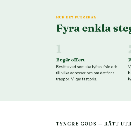
HUR DET FUNGERAR
Fyra enkla ste
1
Begär offert
P
Berätta vad som ska lyftas, från och
V
till vilka adresser och om det finns
b
trappor. Vi ger fast pris.
ly
TYNGRE GODS — RÄTT UT