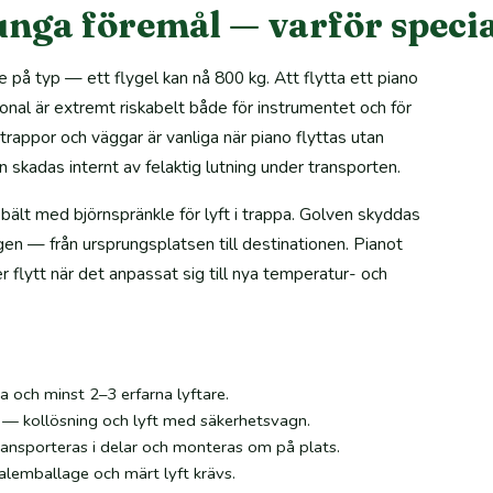
tunga föremål — varför speci
på typ — ett flygel kan nå 800 kg. Att flytta ett piano
sonal är extremt riskabelt både för instrumentet och för
trappor och väggar är vanliga när piano flyttas utan
n skadas internt av felaktig lutning under transporten.
bält med björnspränkle för lyft i trappa. Golven skyddas
en — från ursprungsplatsen till destinationen. Pianot
flytt när det anpassat sig till nya temperatur- och
 och minst 2–3 erfarna lyftare.
 — kollösning och lyft med säkerhetsvagn.
nsporteras i delar och monteras om på plats.
lemballage och märt lyft krävs.