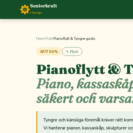
Seniorkraft
i Sverige
Hem
›
Flytt
›
Pianoflytt & Tyngre gods
RUT 50%
↖ Flytt
Pianoflytt & 
Piano, kassaskå
säkert och vars
Tyngre och känsliga föremål kräver rätt kom
Vi hanterar pianon, kassaskåp, skulpturer o