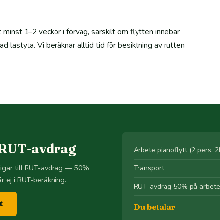
minst 1–2 veckor i förväg, särskilt om flytten innebär
 lastyta. Vi beräknar alltid tid för besiktning av rutten
 RUT-avdrag
Arbete pianoflytt (2 pers, 2
ttigar till RUT-avdrag — 50%
Transport
r ej i RUT-beräkning.
RUT-avdrag 50% på arbete
t
Du betalar