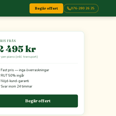
076-280 26 25
Begär offert
RIS FRÅN
2 495 kr
r per piano (inkl. transport)
✓
Fast pris — inga överraskningar
✓
RUT 50% ingår
✓
Nöjd-kund-garanti
✓
Svar inom 24 timmar
Begär offert