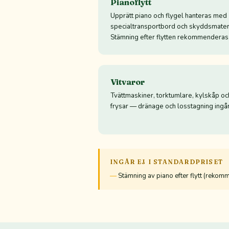
Pianoflytt
Upprätt piano och flygel hanteras med
specialtransportbord och skyddsmateri
Stämning efter flytten rekommenderas
Vitvaror
Tvättmaskiner, torktumlare, kylskåp oc
frysar — dränage och losstagning ingår
INGÅR EJ I STANDARDPRISET
Stämning av piano efter flytt (reko