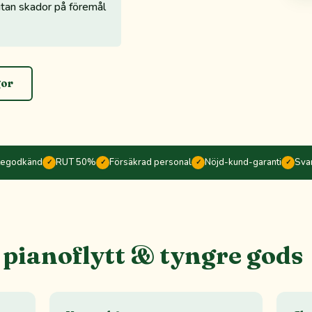
utan skador på föremål
gor
tegodkänd
RUT 50%
Försäkrad personal
Nöjd-kund-garanti
Sva
✓
✓
✓
✓
i pianoflytt & tyngre gods