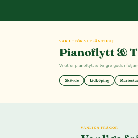
VAR UTFÖR VI TJÄNSTEN?
Pianoflytt & T
Vi utför pianoflytt & tyngre gods i följa
Skövde
Lidköping
Mariesta
VANLIGA FRÅGOR