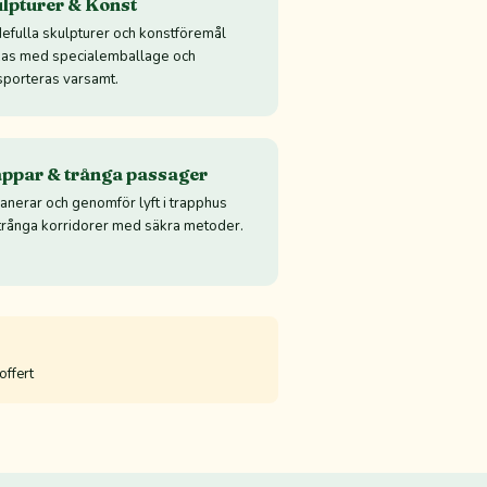
lpturer & Konst
efulla skulpturer och konstföremål
as med specialemballage och
sporteras varsamt.
ppar & trånga passager
lanerar och genomför lyft i trapphus
trånga korridorer med säkra metoder.
offert