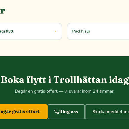
r
→
gsflytt
Packhjälp
Boka flytt i Trollhättan idag
Begär en gratis offert — vi svarar inom 24 timmar.
egär gratis offert
Ring oss
Skicka meddelan