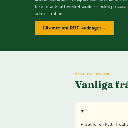
fakturerar Skatteverket direkt — enkel process 
administration.
Läs mer om RUT-avdraget →
VANLIGA FRÅGOR
Vanliga fr
Priset för en flytt i Trol