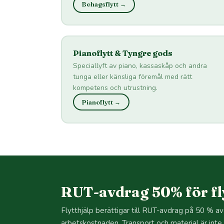
Bohagsflytt →
Pianoflytt & Tyngre gods
Speciallyft av piano, kassaskåp och andra
tunga eller känsliga föremål med rätt
kompetens och utrustning.
Pianoflytt →
RUT-avdrag 50% för fly
Flytthjälp berättigar till RUT-avdrag på 50 % av
arbetskostnaden. Transport och material är inte 