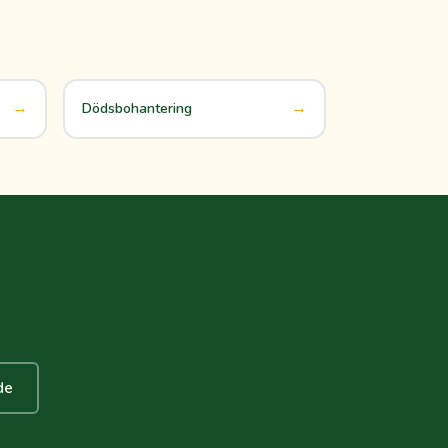
→
→
Dödsbohantering
de