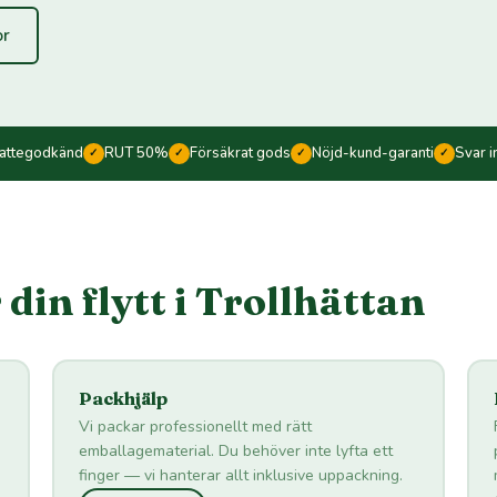
or
attegodkänd
RUT 50%
Försäkrat gods
Nöjd-kund-garanti
Svar 
✓
✓
✓
✓
 din flytt i Trollhättan
Packhjälp
Vi packar professionellt med rätt
emballagematerial. Du behöver inte lyfta ett
finger — vi hanterar allt inklusive uppackning.