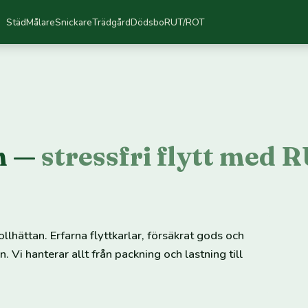
Städ
Målare
Snickare
Trädgård
Dödsbo
RUT/ROT
an —
stressfri flytt med 
rollhättan. Erfarna flyttkarlar, försäkrat gods och
i hanterar allt från packning och lastning till