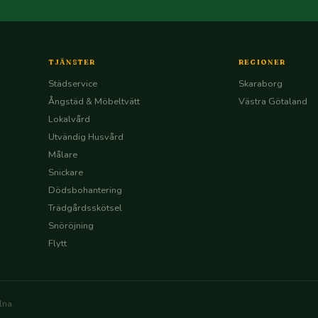
TJÄNSTER
REGIONER
Städservice
Skaraborg
Ångstäd & Möbeltvätt
Västra Götaland
Lokalvård
Utvändig Husvård
Målare
Snickare
Dödsbohantering
Trädgårdsskötsel
Snöröjning
Flytt
lna.