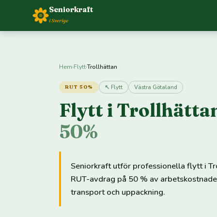
Seniorkraft
i Sverige
Hem
›
Flytt
›
Trollhättan
↖ Flytt
Västra Götaland
RUT 50%
Flytt i Trollhätt
50%
Seniorkraft utför professionella flytt i T
RUT-avdrag på 50 % av arbetskostnaden. V
transport och uppackning.