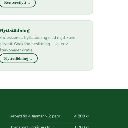
Kontorsflytt →
Flyttstädning
Professionell flyttstädning med nöjd-kund-
garanti. Godkänd besiktning — eller vi
återkommer gratis.
Flyttstädning →
Arbetstid 4 timmar × 2 pers
4 800 kr
Transport (ingår ej i RUT)
1 200 kr