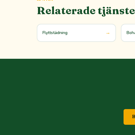
Relaterade tjänste
→
Flyttstädning
Boha
B