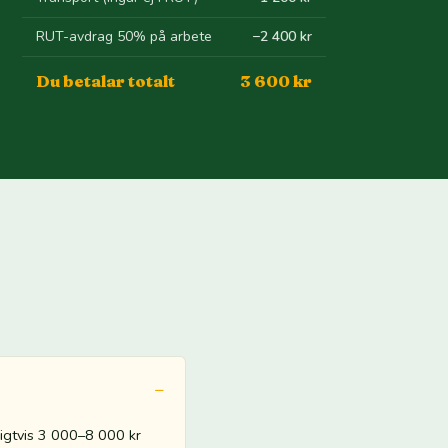
RUT-avdrag 50% på arbete
−2 400 kr
Du betalar totalt
3 600 kr
nligtvis 3 000–8 000 kr