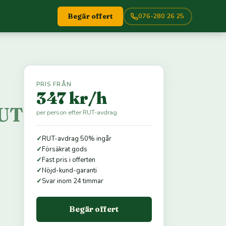
076-280 26 25
Begär offert
PRIS FRÅN
347 kr/h
RUT
per person efter RUT-avdrag
✓
RUT-avdrag 50% ingår
✓
Försäkrat gods
✓
Fast pris i offerten
✓
Nöjd-kund-garanti
✓
Svar inom 24 timmar
Begär offert