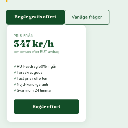
Begär gratis offert
Vanliga frågor
PRIS FRÅN
347 kr/h
per person efter RUT-avdrag
✓
RUT-avdrag 50% ingår
✓
Försäkrat gods
✓
Fast pris i offerten
✓
Nöjd-kund-garanti
✓
Svar inom 24 timmar
Begär offert