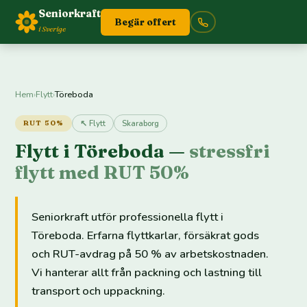
Seniorkraft
Begär offert
i Sverige
Hem
›
Flytt
›
Töreboda
↖ Flytt
Skaraborg
RUT 50%
Flytt i Töreboda —
stressfri
flytt med RUT 50%
Seniorkraft utför professionella flytt i
Töreboda. Erfarna flyttkarlar, försäkrat gods
och RUT-avdrag på 50 % av arbetskostnaden.
Vi hanterar allt från packning och lastning till
transport och uppackning.