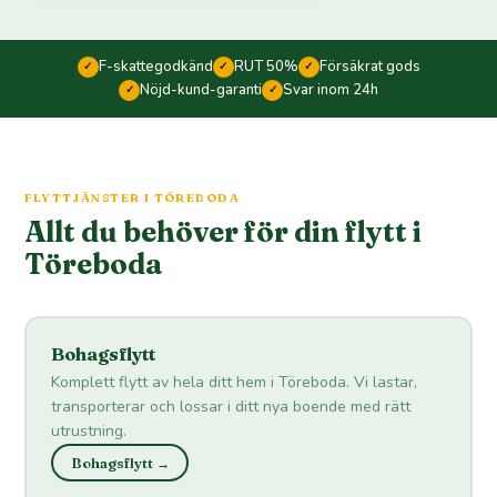
F-skattegodkänd
RUT 50%
Försäkrat gods
✓
✓
✓
Nöjd-kund-garanti
Svar inom 24h
✓
✓
FLYTTJÄNSTER I TÖREBODA
Allt du behöver för din flytt i
Töreboda
Bohagsflytt
Komplett flytt av hela ditt hem i Töreboda. Vi lastar,
transporterar och lossar i ditt nya boende med rätt
utrustning.
Bohagsflytt →