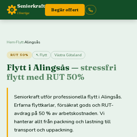
Seniorkraft
Begär offert
i Sverige
Hem
›
Flytt
›
Alingsås
↖ Flytt
Västra Götaland
RUT 50%
Flytt i Alingsås —
stressfri
flytt med RUT 50%
Seniorkraft utför professionella flytt i Alingsås.
Erfarna flyttkarlar, försäkrat gods och RUT-
avdrag på 50 % av arbetskostnaden. Vi
hanterar allt från packning och lastning till
transport och uppackning.