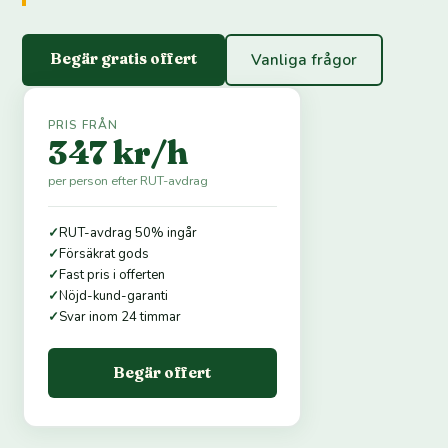
Begär gratis offert
Vanliga frågor
PRIS FRÅN
347 kr/h
per person efter RUT-avdrag
✓
RUT-avdrag 50% ingår
✓
Försäkrat gods
✓
Fast pris i offerten
✓
Nöjd-kund-garanti
✓
Svar inom 24 timmar
Begär offert