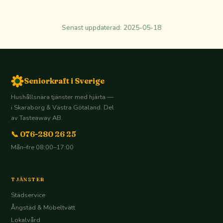
Senast uppdaterad:
2025-05-18
Seniorkraft i Sverige
Hushållsnära tjänster med hjärta —
i Skaraborg & Västra Götaland. Del
av Tasteaway AB.
📞 076-280 26 25
Mån–fre 08:00–17:00
TJÄNSTER
Städservice
Ångstäd & Möbeltvätt
Lokalvård