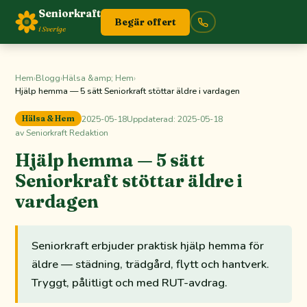
Seniorkraft
Begär offert
i Sverige
Hem
›
Blogg
›
Hälsa &amp; Hem
›
Hjälp hemma — 5 sätt Seniorkraft stöttar äldre i vardagen
2025-05-18
Uppdaterad:
2025-05-18
Hälsa & Hem
av Seniorkraft Redaktion
Hjälp hemma — 5 sätt
Seniorkraft stöttar äldre i
vardagen
Seniorkraft erbjuder praktisk hjälp hemma för
äldre — städning, trädgård, flytt och hantverk.
Tryggt, pålitligt och med RUT-avdrag.