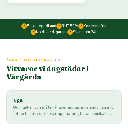
F-skattegodkänd
RUT 50%
Kemikaliefritt
✓
✓
✓
Nöjd-kund-garanti
Svar inom 24h
✓
✓
ÅNGSTÄDNING I VÅRGÅRDA
Vitvaror vi ångstädar i
Vårgårda
Ugn
Ugn, galler och plåtar ångbehandlas invändigt. Inbränt
fett och matrester löser upp naturligt utan kemikalier.