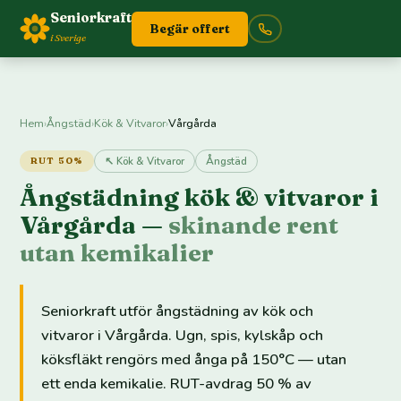
Seniorkraft
Begär offert
i Sverige
Hem
›
Ångstäd
›
Kök & Vitvaror
›
Vårgårda
↖ Kök & Vitvaror
Ångstäd
RUT 50%
Ångstädning kök & vitvaror i
Vårgårda —
skinande rent
utan kemikalier
Seniorkraft utför ångstädning av kök och
vitvaror i Vårgårda. Ugn, spis, kylskåp och
köksfläkt rengörs med ånga på 150°C — utan
ett enda kemikalie. RUT-avdrag 50 % av