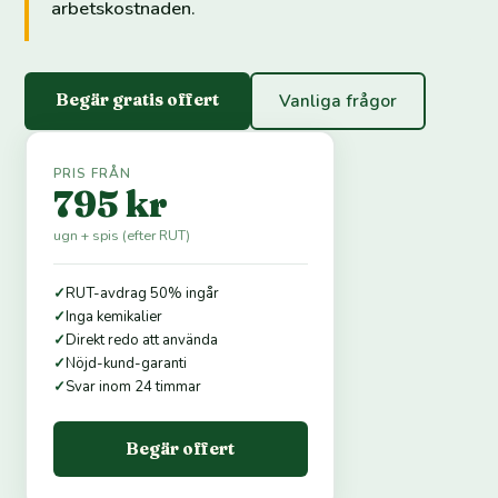
arbetskostnaden.
Begär gratis offert
Vanliga frågor
PRIS FRÅN
795 kr
ugn + spis (efter RUT)
✓
RUT-avdrag 50% ingår
✓
Inga kemikalier
✓
Direkt redo att använda
✓
Nöjd-kund-garanti
✓
Svar inom 24 timmar
Begär offert