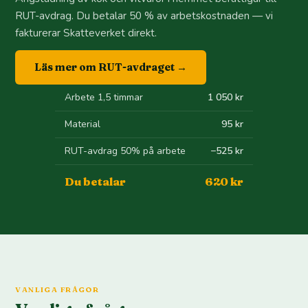
RUT-avdrag. Du betalar 50 % av arbetskostnaden — vi
fakturerar Skatteverket direkt.
Läs mer om RUT-avdraget →
Arbete 1,5 timmar
1 050 kr
Material
95 kr
RUT-avdrag 50% på arbete
−525 kr
Du betalar
620 kr
VANLIGA FRÅGOR