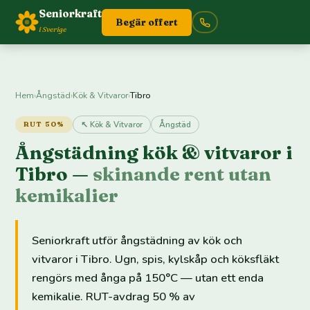
Seniorkraft
Begär offert
i Sverige
Hem
›
Ångstäd
›
Kök & Vitvaror
›
Tibro
↖ Kök & Vitvaror
Ångstäd
RUT 50%
Ångstädning kök & vitvaror i
Tibro —
skinande rent utan
kemikalier
Seniorkraft utför ångstädning av kök och
vitvaror i Tibro. Ugn, spis, kylskåp och köksfläkt
rengörs med ånga på 150°C — utan ett enda
kemikalie. RUT-avdrag 50 % av