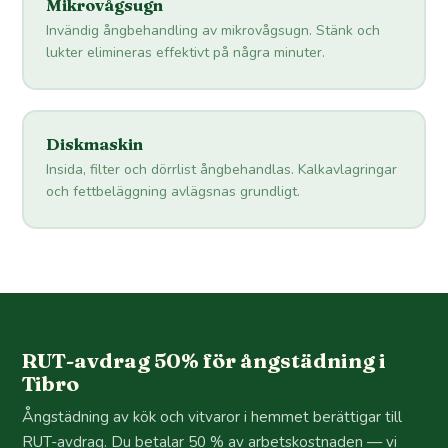
Mikrovågsugn
Invändig ångbehandling av mikrovågsugn. Stänk och
lukter elimineras effektivt på några minuter.
Diskmaskin
Insida, filter och dörrlist ångbehandlas. Kalkavlagringar
och fettbeläggning avlägsnas grundligt.
RUT-avdrag 50% för ångstädning i
Tibro
Ångstädning av kök och vitvaror i hemmet berättigar till
RUT-avdrag. Du betalar 50 % av arbetskostnaden — vi