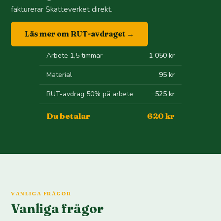
fakturerar Skatteverket direkt.
Läs mer om RUT-avdraget →
Arbete 1,5 timmar
1 050 kr
Material
95 kr
RUT-avdrag 50% på arbete
−525 kr
Du betalar
620 kr
VANLIGA FRÅGOR
Vanliga frågor