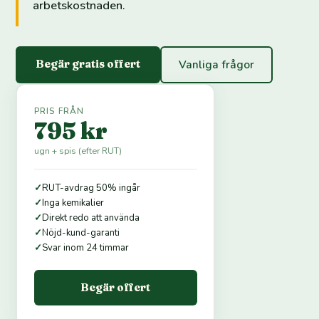
arbetskostnaden.
Begär gratis offert
Vanliga frågor
PRIS FRÅN
795 kr
ugn + spis (efter RUT)
✓
RUT-avdrag 50% ingår
✓
Inga kemikalier
✓
Direkt redo att använda
✓
Nöjd-kund-garanti
✓
Svar inom 24 timmar
Begär offert