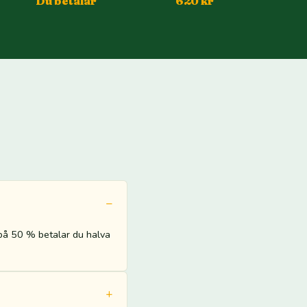
Du betalar
620 kr
på 50 % betalar du halva