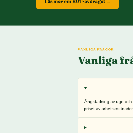
Läs mer om RUT-avdraget →
VANLIGA FRÅGOR
Vanliga fr
Ångstädning av ugn och s
priset av arbetskostnaden. 