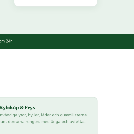
nom 24h
Kylskåp & Frys
Invändiga ytor, hyllor, lådor och gummilisterna
runt dörrarna rengörs med ånga och avfettas.