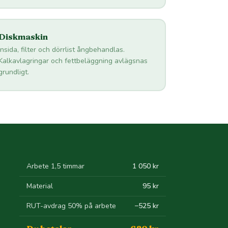
Diskmaskin
Insida, filter och dörrlist ångbehandlas.
Kalkavlagringar och fettbeläggning avlägsnas
grundligt.
Arbete 1,5 timmar
1 050 kr
Material
95 kr
RUT-avdrag 50% på arbete
−525 kr