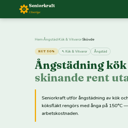
Seniorkraft
i Sverige
Hem
›
Ångstäd
›
Kök & Vitvaror
›
Skövde
↖ Kök & Vitvaror
Ångstäd
RUT 50%
Ångstädning kök 
skinande rent ut
Seniorkraft utför ångstädning av kök och
köksfläkt rengörs med ånga på 150°C —
arbetskostnaden.