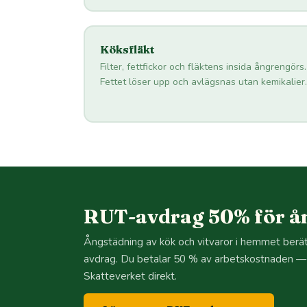
Köksfläkt
Filter, fettfickor och fläktens insida ångrengörs.
Fettet löser upp och avlägsnas utan kemikalier.
RUT-avdrag 50% för å
Ångstädning av kök och vitvaror i hemmet berätt
avdrag. Du betalar 50 % av arbetskostnaden — v
Skatteverket direkt.