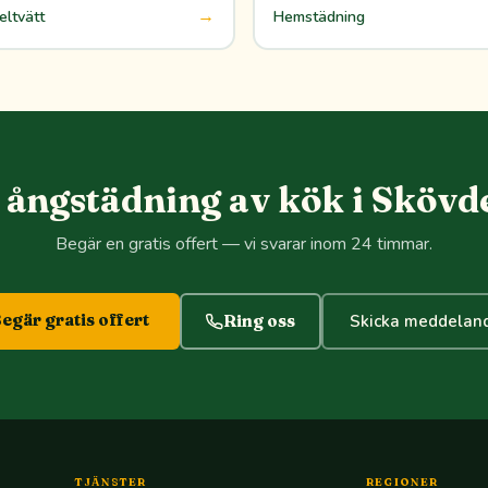
→
ltvätt
Hemstädning
ångstädning av kök i Skövd
Begär en gratis offert — vi svarar inom 24 timmar.
egär gratis offert
Ring oss
Skicka meddelan
TJÄNSTER
REGIONER