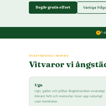
Begär gratis offert
Vanliga fråg
F-s
✓
ÅNGSTÄDNING I SKÖVDE
Vitvaror vi ångstä
Ugn
Ugn, galler och plåtar ångbehandlas invändigt.
Inbränt fett och matrester löser upp naturligt
utan kemikalier.