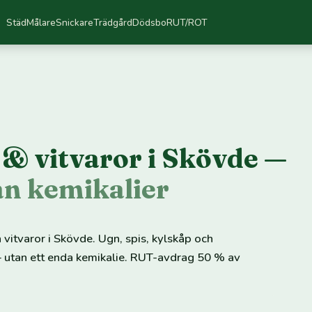
Städ
Målare
Snickare
Trädgård
Dödsbo
RUT/ROT
& vitvaror i Skövde —
an kemikalier
 vitvaror i Skövde. Ugn, spis, kylskåp och
 utan ett enda kemikalie. RUT-avdrag 50 % av