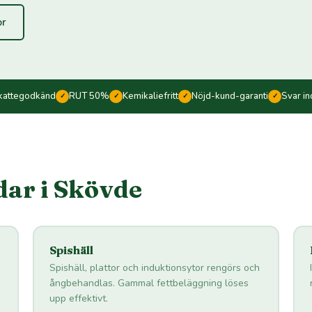
or
kattegodkänd
RUT 50%
Kemikaliefritt
Nöjd-kund-garanti
Svar i
✓
✓
✓
✓
dar i Skövde
Spishäll
Spishäll, plattor och induktionsytor rengörs och
ångbehandlas. Gammal fettbeläggning löses
upp effektivt.