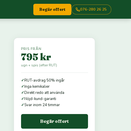
076-280 26 25
Begär offert
PRIS FRÅN
795 kr
ugn + spis (efter RUT)
✓
RUT-avdrag 50% ingår
✓
Inga kemikalier
✓
Direkt redo att använda
✓
Nöjd-kund-garanti
✓
Svar inom 24 timmar
Begär offert