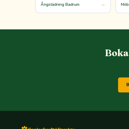
→
Ångstädning Badrum
Möbe
Boka 
B