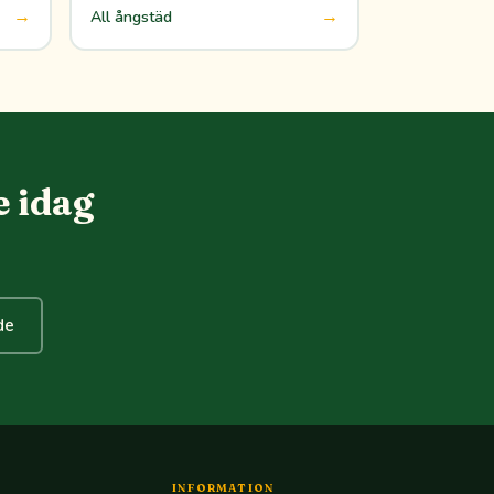
→
→
All ångstäd
e idag
de
INFORMATION