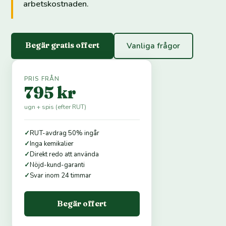
arbetskostnaden.
Begär gratis offert
Vanliga frågor
PRIS FRÅN
795 kr
ugn + spis (efter RUT)
✓
RUT-avdrag 50% ingår
✓
Inga kemikalier
✓
Direkt redo att använda
✓
Nöjd-kund-garanti
✓
Svar inom 24 timmar
Begär offert