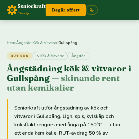
Seniorkraft
Begär offert
i Sverige
Hem
›
Ångstäd
›
Kök & Vitvaror
›
Gullspång
↖ Kök & Vitvaror
Ångstäd
RUT 50%
Ångstädning kök & vitvaror i
Gullspång —
skinande rent
utan kemikalier
Seniorkraft utför ångstädning av kök och
vitvaror i Gullspång. Ugn, spis, kylskåp och
köksfläkt rengörs med ånga på 150°C — utan
ett enda kemikalie. RUT-avdrag 50 % av