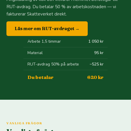
RUT-avdrag. Du betalar 50 % av arbetskostnaden — vi
fakturerar Skatteverket direkt.
Läs mer om RUT-avdraget →
Arbete 1,5 timmar
1 050 kr
Material
95 kr
RUT-avdrag 50% på arbete
−525 kr
Du betalar
620 kr
VANLIGA FRÅGOR