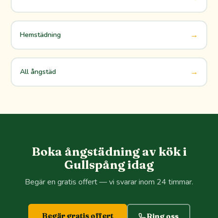
→
Hemstädning
→
All ångstäd
Boka ångstädning av kök i
Gullspång idag
Begär en gratis offert — vi svarar inom 24 timmar.
Begär gratis offert
Ring oss