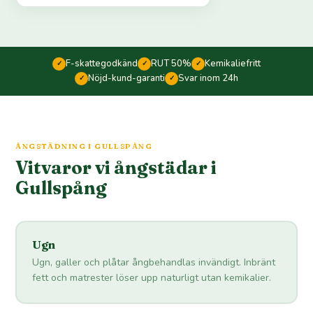
F-skattegodkänd
RUT 50%
Kemikaliefritt
✓
✓
✓
Nöjd-kund-garanti
Svar inom 24h
✓
✓
ÅNGSTÄDNING I GULLSPÅNG
Vitvaror vi ångstädar i
Gullspång
Ugn
Ugn, galler och plåtar ångbehandlas invändigt. Inbränt
fett och matrester löser upp naturligt utan kemikalier.