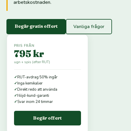
arbetskostnaden.
Begär gratis offert
Vanliga frågor
PRIS FRÅN
795 kr
ugn + spis (efter RUT)
✓
RUT-avdrag 50% ingår
✓
Inga kemikalier
✓
Direkt redo att använda
✓
Nöjd-kund-garanti
✓
Svar inom 24 timmar
Begär offert