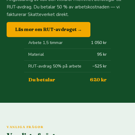
RUT-avdrag. Du betalar 50 % av arbetskostnaden — vi
fakturerar Skatteverket direkt.
Läs mer om RUT-avdraget →
Arbete 1,5 timmar
1 050 kr
Material
95 kr
RUT-avdrag 50% på arbete
−525 kr
Du betalar
620 kr
VANLIGA FRÅGOR