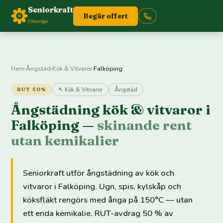
Seniorkraft
Begär offert
i Sverige
Hem
›
Ångstäd
›
Kök & Vitvaror
›
Falköping
↖ Kök & Vitvaror
Ångstäd
RUT 50%
Ångstädning kök & vitvaror i
Falköping —
skinande rent
utan kemikalier
Seniorkraft utför ångstädning av kök och
vitvaror i Falköping. Ugn, spis, kylskåp och
köksfläkt rengörs med ånga på 150°C — utan
ett enda kemikalie. RUT-avdrag 50 % av