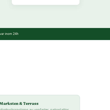
var inom 24h
Marksten & Terrass
Högtrycksspolning av uppfarter, patioplattor