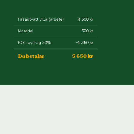
Fasadtvätt villa (arbete)
4 500 kr
Material
500 kr
ROT-avdrag 30%
−1 350 kr
Du betalar
3 650 kr