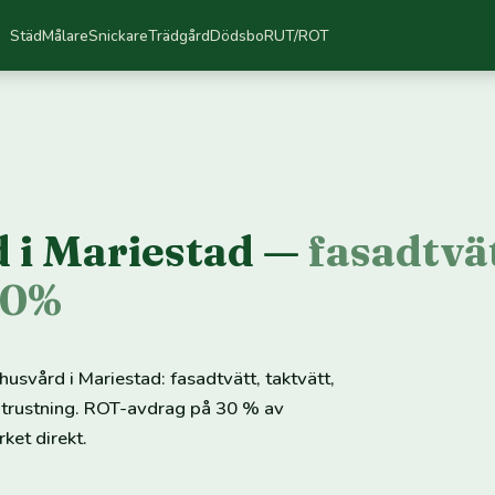
Städ
Målare
Snickare
Trädgård
Dödsbo
RUT/ROT
 i Mariestad —
fasadtvät
30%
husvård i Mariestad: fasadtvätt, taktvätt,
utrustning. ROT-avdrag på 30 % av
ket direkt.