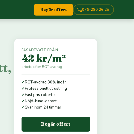
076-280 26 25
Begär offert
FASADTVÄTT FRÅN
42 kr/m²
t,
arbete efter ROT-avdrag
✓
ROT-avdrag 30% ingår
✓
Professionell utrustning
✓
Fast pris i offerten
✓
Nöjd-kund-garanti
✓
Svar inom 24 timmar
Begär offert