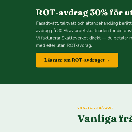
ROT-avdrag 30% för ut
Fasadtvätt, taktvätt och altanbehandling berätti
avdrag på 30 % av arbetskostnaden för din bost
Vi fakturerar Skatteverket direkt — du betalar 
med eller utan ROT-avdrag.
Läs mer om ROT-avdraget →
VANLIGA FRÅGOR
Vanliga fr