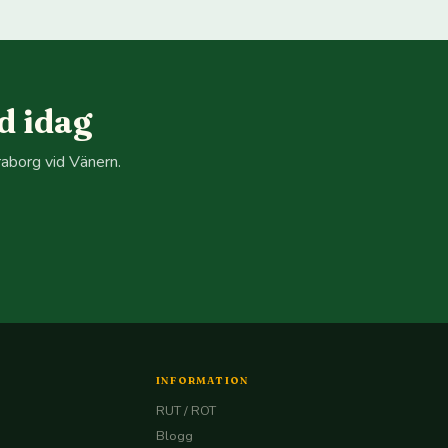
d idag
raborg vid Vänern.
INFORMATION
RUT / ROT
Blogg