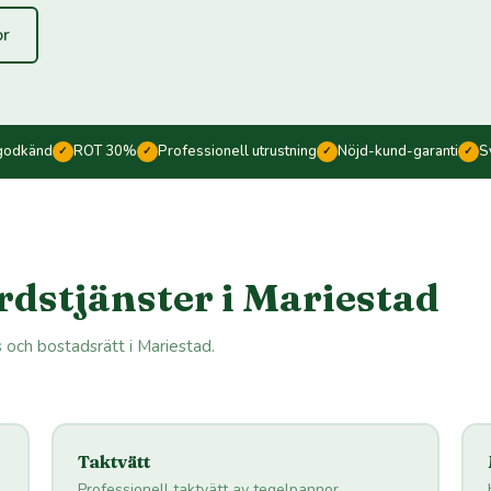
or
godkänd
ROT 30%
Professionell utrustning
Nöjd-kund-garanti
S
✓
✓
✓
✓
rdstjänster i Mariestad
s och bostadsrätt i Mariestad.
Taktvätt
Professionell taktvätt av tegelpannor,