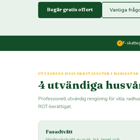
Begär gratis offert
Vanliga fråg
F-skatte
✓
UTVÄNDIGA HUSVÅRDSTJÄNSTER I MARIESTAD
4 utvändiga husvå
Professionell utvändig rengöring för villa, radhu
ROT-berättigat.
Fasadtvätt
Högtryckstvätt av puts, trä, tegel och