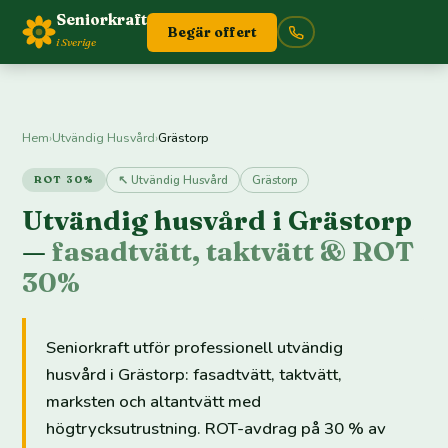
Seniorkraft
Begär offert
i Sverige
Hem
›
Utvändig Husvård
›
Grästorp
↖ Utvändig Husvård
Grästorp
ROT 30%
Utvändig husvård i Grästorp
—
fasadtvätt, taktvätt & ROT
30%
Seniorkraft utför professionell utvändig
husvård i Grästorp: fasadtvätt, taktvätt,
marksten och altantvätt med
högtrycksutrustning. ROT-avdrag på 30 % av