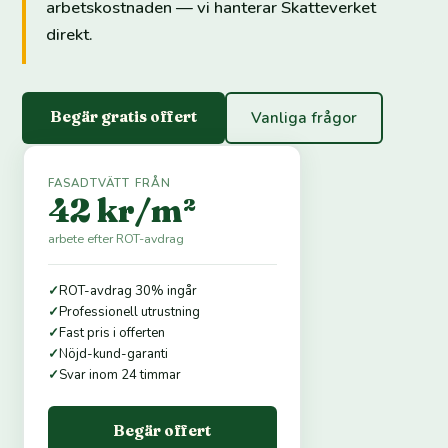
arbetskostnaden — vi hanterar Skatteverket
direkt.
Begär gratis offert
Vanliga frågor
FASADTVÄTT FRÅN
42 kr/m²
arbete efter ROT-avdrag
✓
ROT-avdrag 30% ingår
✓
Professionell utrustning
✓
Fast pris i offerten
✓
Nöjd-kund-garanti
✓
Svar inom 24 timmar
Begär offert