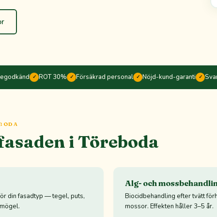
or
tegodkänd
ROT 30%
Försäkrad personal
Nöjd-kund-garanti
Sva
✓
✓
✓
✓
EBODA
 fasaden i Töreboda
Alg- och mossbehandli
ör din fasadtyp — tegel, puts,
Biocidbehandling efter tvätt för
h mögel.
mossor. Effekten håller 3–5 år.