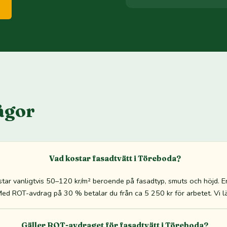
ågor
Vad kostar fasadtvätt i Töreboda?
star vanligtvis 50–120 kr/m² beroende på fasadtyp, smuts och höjd. E
Med ROT-avdrag på 30 % betalar du från ca 5 250 kr för arbetet. Vi läm
Gäller ROT-avdraget för fasadtvätt i Töreboda?