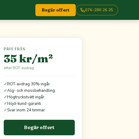
076-280 26 25
Begär offert
PRIS FRÅN
35 kr/m²
efter ROT-avdrag
✓
ROT-avdrag 30% ingår
✓
Alg- och mossbehandling
✓
Högtryckstvätt ingår
✓
Nöjd-kund-garanti
✓
Svar inom 24 timmar
Begär offert