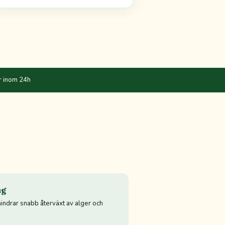
r inom 24h
ng
hindrar snabb återväxt av alger och