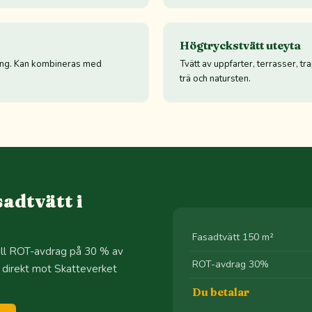
Högtryckstvätt uteyta
ning. Kan kombineras med
Tvätt av uppfarter, terrasser, tr
trä och natursten.
adtvätt i
Fasadtvätt 150 m²
till ROT-avdrag på 30 % av
ROT-avdrag 30%
 direkt mot Skatteverket
Du betalar