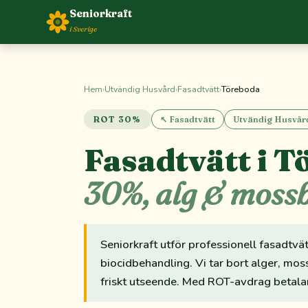
Seniorkraft
i Sverige
Hem
›
Utvändig Husvård
›
Fasadtvätt
›
Töreboda
ROT 30%
↖ Fasadtvätt
Utvändig Husvår
Fasadtvätt i 
30%, alg & moss
Seniorkraft utför professionell fasadtv
biocidbehandling. Vi tar bort alger, mo
friskt utseende. Med ROT-avdrag betala