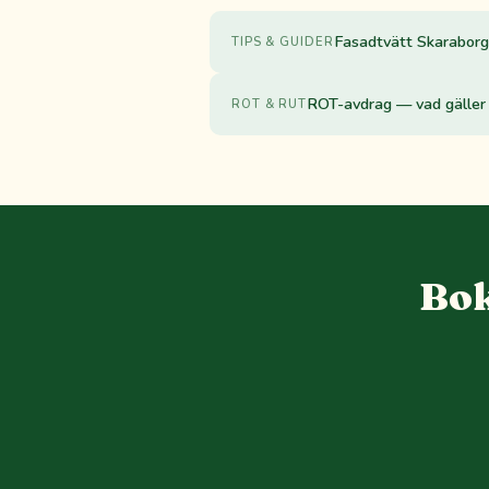
Fasadtvätt Skaraborg:
TIPS & GUIDER
ROT-avdrag — vad gäller 
ROT & RUT
Bok