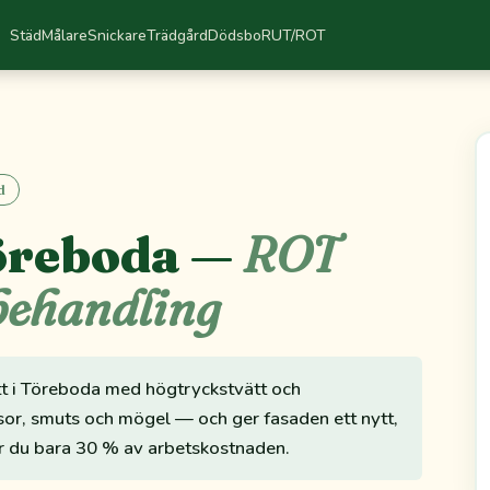
Städ
Målare
Snickare
Trädgård
Dödsbo
RUT/ROT
d
Töreboda —
ROT
behandling
ätt i Töreboda med högtryckstvätt och
ssor, smuts och mögel — och ger fasaden ett nytt,
r du bara 30 % av arbetskostnaden.