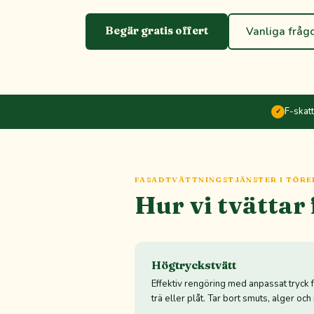
Begär gratis offert
Vanliga fråg
F-skat
✓
FASADTVÄTTNINGSTJÄNSTER I TÖR
Hur vi tvättar
Högtryckstvätt
Effektiv rengöring med anpassat tryck f
trä eller plåt. Tar bort smuts, alger oc