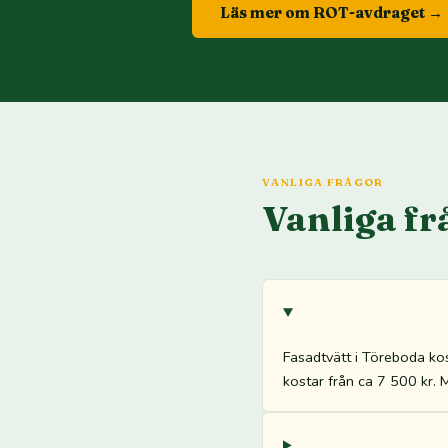
Läs mer om ROT-avdraget →
VANLIGA FRÅGOR
Vanliga fr
Fasadtvätt i Töreboda ko
kostar från ca 7 500 kr. 