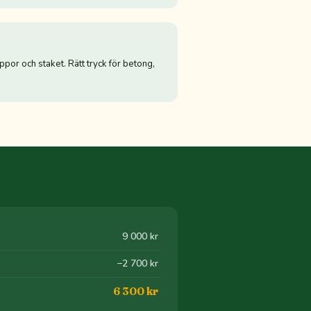
appor och staket. Rätt tryck för betong,
9 000 kr
−2 700 kr
6 300 kr