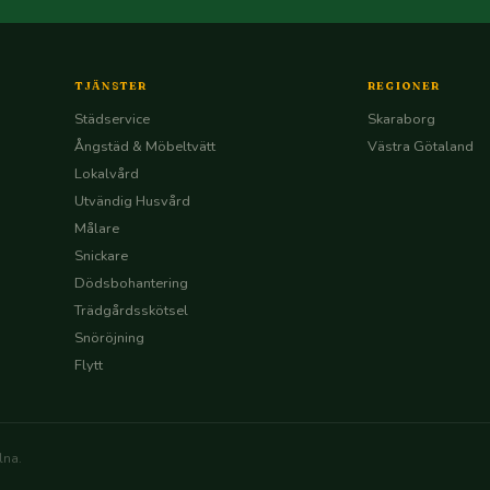
TJÄNSTER
REGIONER
Städservice
Skaraborg
Ångstäd & Möbeltvätt
Västra Götaland
Lokalvård
Utvändig Husvård
Målare
Snickare
Dödsbohantering
Trädgårdsskötsel
Snöröjning
Flytt
lna.