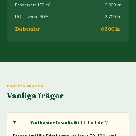
Fasadtvätt 150 m²
9 000 kr
ROT-avdrag 30%
−2 700 kr
Du betalar
6 300 kr
VANLIGA FRÅGOR
Vanliga frågor
Vad kostar fasadtvätt i Lilla Edet?