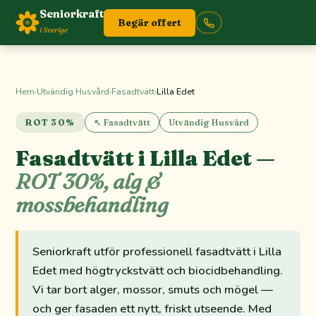
Seniorkraft
Begär offert
i Sverige
Hem
›
Utvändig Husvård
›
Fasadtvätt
›
Lilla Edet
ROT 30%
↖ Fasadtvätt
Utvändig Husvård
Fasadtvätt i Lilla Edet —
ROT 30%, alg &
mossbehandling
Seniorkraft utför professionell fasadtvätt i Lilla
Edet med högtryckstvätt och biocidbehandling.
Vi tar bort alger, mossor, smuts och mögel —
och ger fasaden ett nytt, friskt utseende. Med