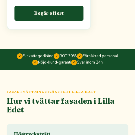
Begär offert
F-skattegodkänd
ROT 30%
Försäkrad personal
✓
✓
✓
Nöjd-kund-garanti
Svar inom 24h
✓
✓
FASADTVÄTTNINGSTJÄNSTER I LILLA EDET
Hur vi tvättar fasaden i Lilla
Edet
Högtryckstvätt