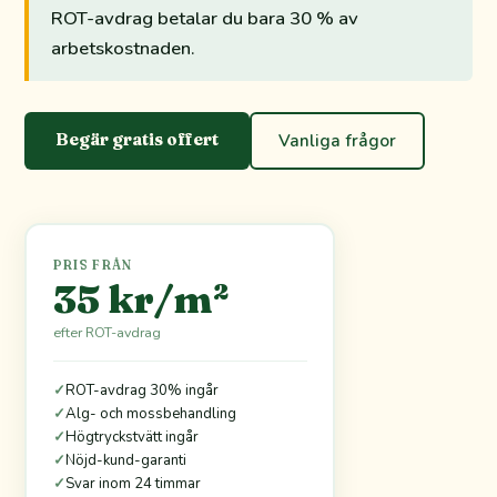
ROT-avdrag betalar du bara 30 % av
arbetskostnaden.
Begär gratis offert
Vanliga frågor
PRIS FRÅN
35 kr/m²
efter ROT-avdrag
✓
ROT-avdrag 30% ingår
✓
Alg- och mossbehandling
✓
Högtryckstvätt ingår
✓
Nöjd-kund-garanti
✓
Svar inom 24 timmar