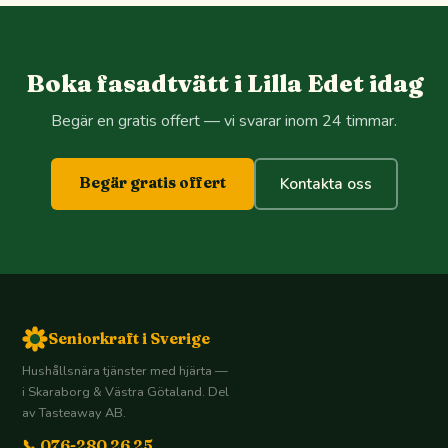
Boka fasadtvätt i Lilla Edet idag
Begär en gratis offert — vi svarar inom 24 timmar.
Begär gratis offert
Kontakta oss
Seniorkraft i Sverige
Hushållsnära tjänster med hjärta —
i Skaraborg & Västra Götaland. Del
av Tasteaway AB.
📞 076-280 26 25