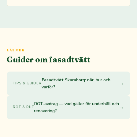
LÄS MER
Guider om fasadtvätt
Fasadtvätt Skaraborg: när, hur och
→
TIPS & GUIDER
varför?
ROT-avdrag — vad gäller för underhåll och
→
ROT & RUT
renovering?