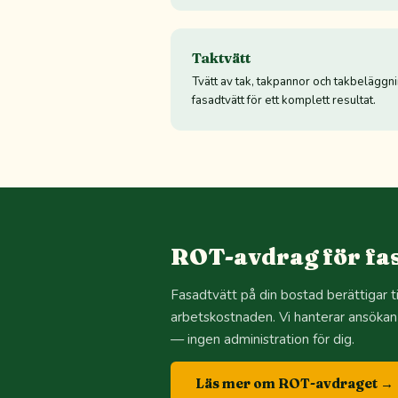
Taktvätt
Tvätt av tak, takpannor och takbelägg
fasadtvätt för ett komplett resultat.
ROT-avdrag för fas
Fasadtvätt på din bostad berättigar 
arbetskostnaden. Vi hanterar ansökan
— ingen administration för dig.
Läs mer om ROT-avdraget →