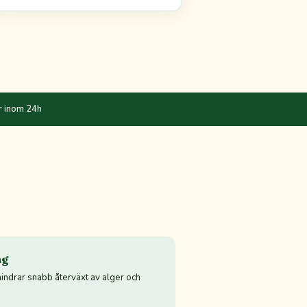
r inom 24h
ng
hindrar snabb återväxt av alger och