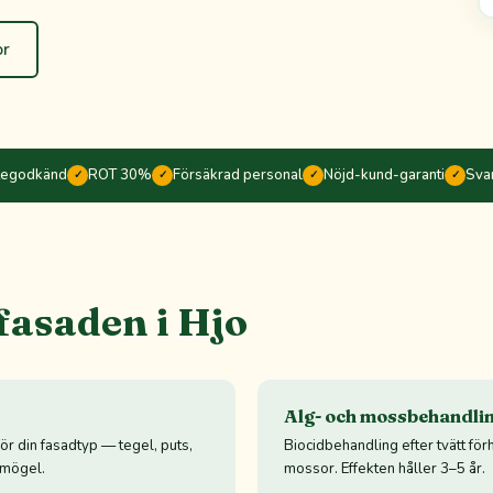
or
tegodkänd
ROT 30%
Försäkrad personal
Nöjd-kund-garanti
Sva
✓
✓
✓
✓
 fasaden i Hjo
Alg- och mossbehandli
ör din fasadtyp — tegel, puts,
Biocidbehandling efter tvätt för
h mögel.
mossor. Effekten håller 3–5 år.