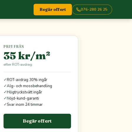
076-280 26 25
Begär offert
PRIS FRÅN
35 kr/m²
efter ROT-avdrag
✓
ROT-avdrag 30% ingår
✓
Alg- och mossbehandling
✓
Högtryckstvätt ingår
✓
Nöjd-kund-garanti
✓
Svar inom 24 timmar
Begär offert