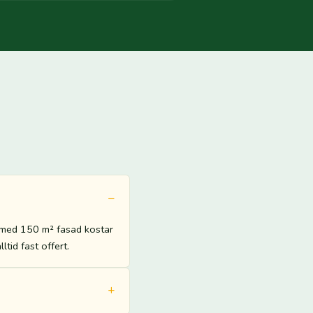
a med 150 m² fasad kostar
tid fast offert.