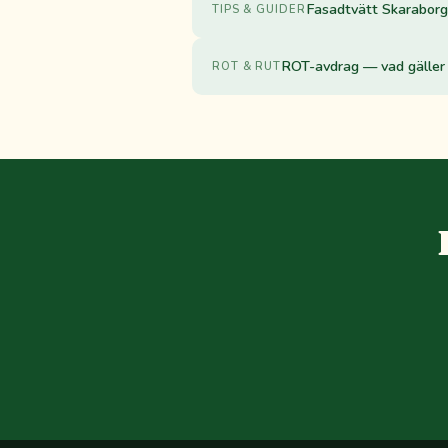
Fasadtvätt Skaraborg:
TIPS & GUIDER
ROT-avdrag — vad gäller 
ROT & RUT