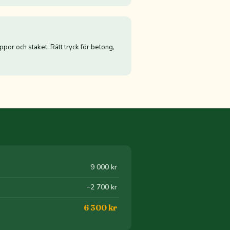
appor och staket. Rätt tryck för betong,
9 000 kr
−2 700 kr
6 300 kr