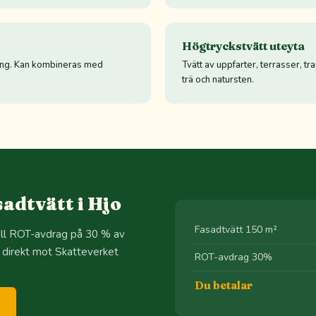
Högtryckstvätt uteyta
ning. Kan kombineras med
Tvätt av uppfarter, terrasser, tr
trä och natursten.
adtvätt i Hjo
Fasadtvätt 150 m²
till ROT-avdrag på 30 % av
 direkt mot Skatteverket
ROT-avdrag 30%
Du betalar