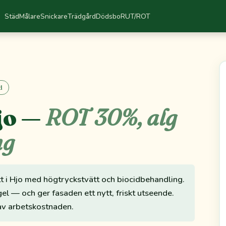
Städ
Målare
Snickare
Trädgård
Dödsbo
RUT/ROT
d
jo —
ROT 30%, alg
ng
tt i Hjo med högtryckstvätt och biocidbehandling.
el — och ger fasaden ett nytt, friskt utseende.
v arbetskostnaden.