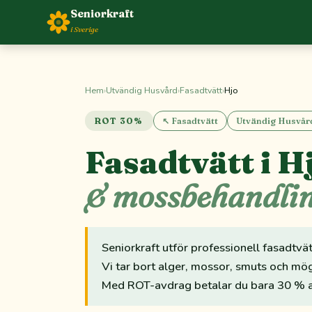
Seniorkraft
i Sverige
Hem
›
Utvändig Husvård
›
Fasadtvätt
›
Hjo
ROT 30%
↖ Fasadtvätt
Utvändig Husvår
Fasadtvätt i H
& mossbehandli
Seniorkraft utför professionell fasadtvä
Vi tar bort alger, mossor, smuts och mög
Med ROT-avdrag betalar du bara 30 % a