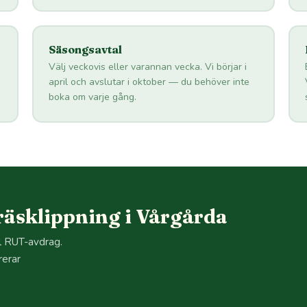
Säsongsavtal
Välj veckovis eller varannan vecka. Vi börjar i
april och avslutar i oktober — du behöver inte
boka om varje gång.
äsklippning i Vårgårda
ll RUT-avdrag.
rerar