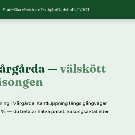
Städ
Målare
Snickare
Trädgård
Dödsbo
RUT/ROT
Vårgårda —
välskött
säsongen
ppning i Vårgårda. Kantklippning längs gångvägar
 % — du betalar halva priset. Säsongsavtal eller