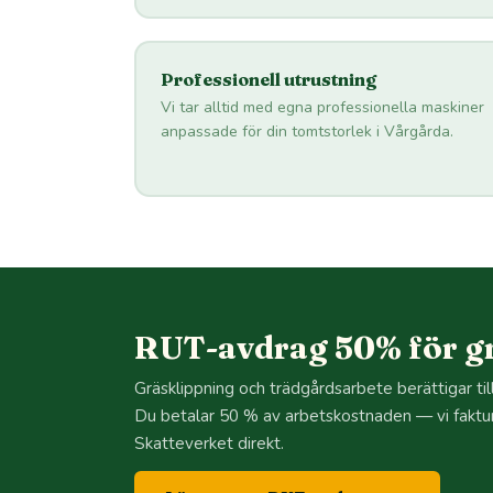
Professionell utrustning
Vi tar alltid med egna professionella maskiner
anpassade för din tomtstorlek i Vårgårda.
RUT-avdrag 50% för gr
Gräsklippning och trädgårdsarbete berättigar ti
Du betalar 50 % av arbetskostnaden — vi faktu
Skatteverket direkt.