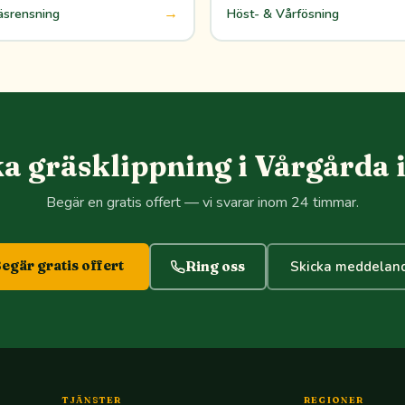
→
äsrensning
Höst- & Vårfösning
a gräsklippning i Vårgårda 
Begär en gratis offert — vi svarar inom 24 timmar.
egär gratis offert
Ring oss
Skicka meddelan
TJÄNSTER
REGIONER