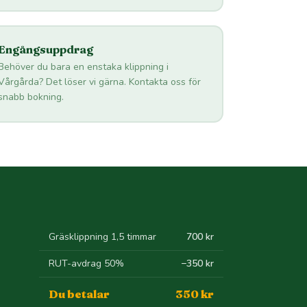
Engångsuppdrag
Behöver du bara en enstaka klippning i
Vårgårda? Det löser vi gärna. Kontakta oss för
snabb bokning.
Gräsklippning 1,5 timmar
700 kr
RUT-avdrag 50%
−350 kr
Du betalar
350 kr