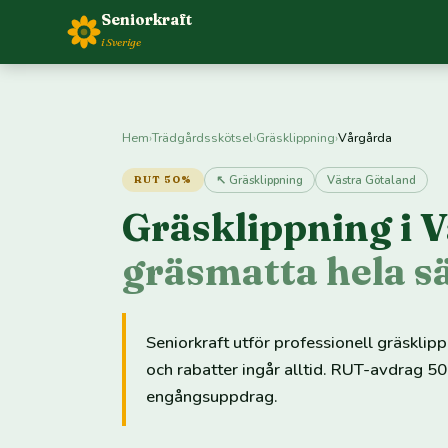
Seniorkraft
i Sverige
Hem
›
Trädgårdsskötsel
›
Gräsklippning
›
Vårgårda
↖ Gräsklippning
Västra Götaland
RUT 50%
Gräsklippning i 
gräsmatta hela 
Seniorkraft utför professionell gräskli
och rabatter ingår alltid. RUT-avdrag 50
engångsuppdrag.