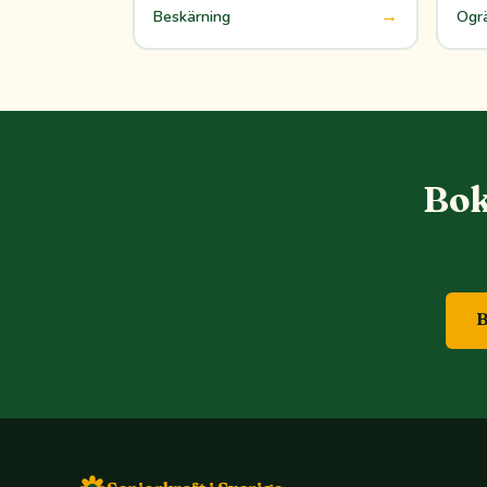
→
Beskärning
Ogr
Bok
B