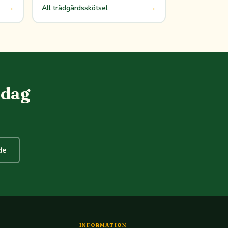
→
→
All trädgårdsskötsel
idag
de
INFORMATION