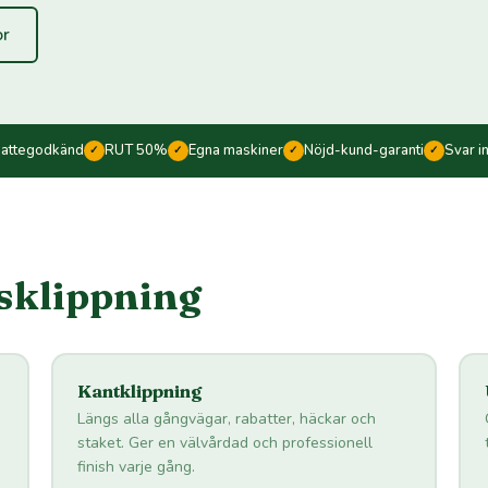
or
kattegodkänd
RUT 50%
Egna maskiner
Nöjd-kund-garanti
Svar i
✓
✓
✓
✓
äsklippning
Kantklippning
Längs alla gångvägar, rabatter, häckar och
staket. Ger en välvårdad och professionell
finish varje gång.