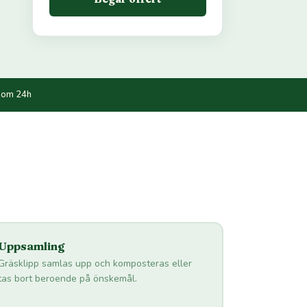
nom 24h
Uppsamling
Gräsklipp samlas upp och komposteras eller
tas bort beroende på önskemål.