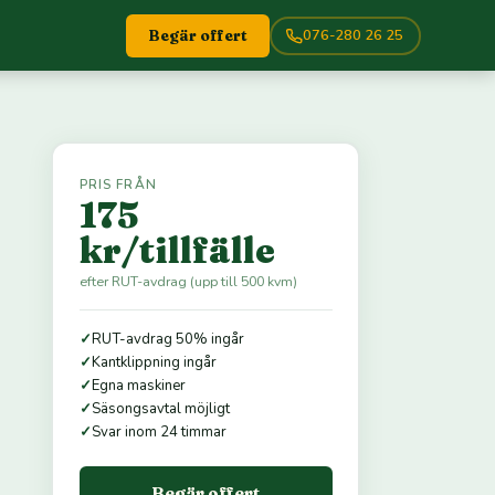
076-280 26 25
Begär offert
PRIS FRÅN
175
kr/tillfälle
efter RUT-avdrag (upp till 500 kvm)
✓
RUT-avdrag 50% ingår
✓
Kantklippning ingår
✓
Egna maskiner
✓
Säsongsavtal möjligt
✓
Svar inom 24 timmar
Begär offert