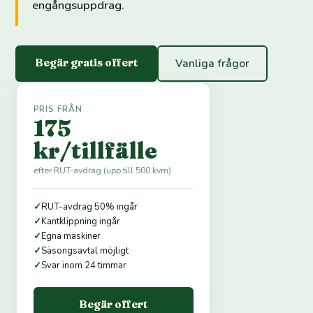
engångsuppdrag.
Begär gratis offert
Vanliga frågor
PRIS FRÅN
175
kr/tillfälle
efter RUT-avdrag (upp till 500 kvm)
✓
RUT-avdrag 50% ingår
✓
Kantklippning ingår
✓
Egna maskiner
✓
Säsongsavtal möjligt
✓
Svar inom 24 timmar
Begär offert