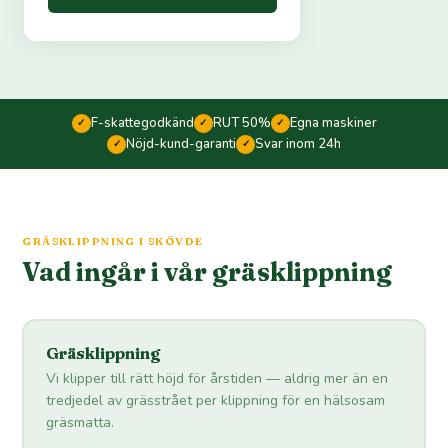
F-skattegodkänd
RUT 50%
Egna maskiner
✓
✓
✓
Nöjd-kund-garanti
Svar inom 24h
✓
✓
GRÄSKLIPPNING I SKÖVDE
Vad ingår i vår gräsklippning
Gräsklippning
Vi klipper till rätt höjd för årstiden — aldrig mer än en
tredjedel av grässtrået per klippning för en hälsosam
gräsmatta.