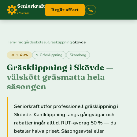
Seniorkraft
Begär offert
i Sverige
Hem
›
Trädgårdsskötsel
›
Gräsklippning
›
Skövde
↖ Gräsklippning
Skaraborg
RUT 50%
Gräsklippning i Skövde —
välskött gräsmatta hela
säsongen
Seniorkraft utför professionell gräsklippning i
Skövde. Kantklippning längs gångvägar och
rabatter ingår alltid. RUT-avdrag 50 % — du
betalar halva priset. Säsongsavtal eller