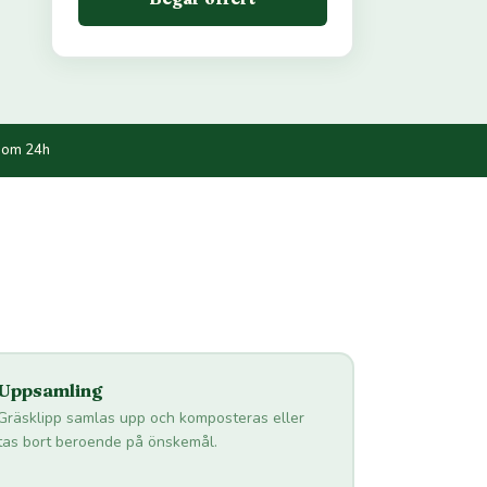
nom 24h
Uppsamling
Gräsklipp samlas upp och komposteras eller
tas bort beroende på önskemål.