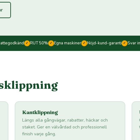
or
kattegodkänd
RUT 50%
Egna maskiner
Nöjd-kund-garanti
Svar i
✓
✓
✓
✓
äsklippning
Kantklippning
Längs alla gångvägar, rabatter, häckar och
staket. Ger en välvårdad och professionell
finish varje gång.