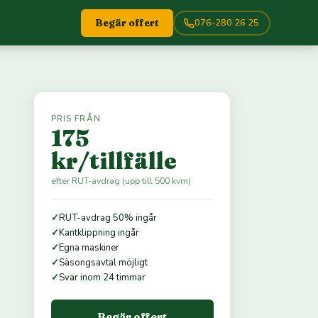
076-280 26 25
Begär offert
PRIS FRÅN
175
kr/tillfälle
efter RUT-avdrag (upp till 500 kvm)
✓
RUT-avdrag 50% ingår
✓
Kantklippning ingår
✓
Egna maskiner
✓
Säsongsavtal möjligt
✓
Svar inom 24 timmar
Begär offert