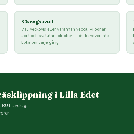
Säsongsavtal
Välj veckovis eller varannan vecka. Vi börjar i
april och avslutar i oktober — du behöver inte
boka om varje gång.
sklippning i Lilla Edet
ll RUT-avdrag.
rerar