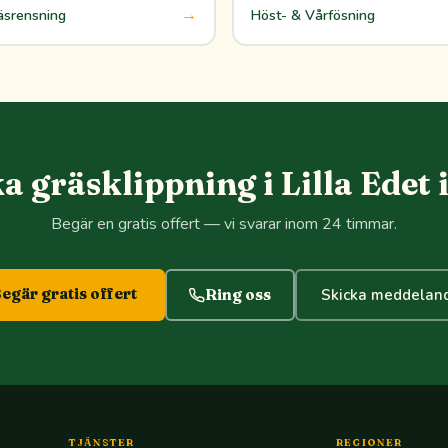
→
äsrensning
Höst- & Vårfösning
a gräsklippning i Lilla Edet 
Begär en gratis offert — vi svarar inom 24 timmar.
egär gratis offert
Ring oss
Skicka meddelan
TJÄNSTER
REGIONER