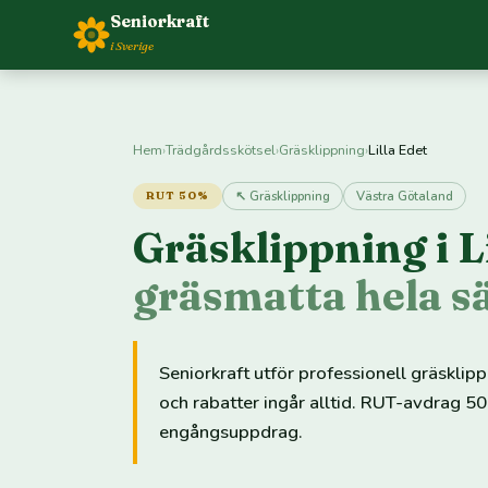
Seniorkraft
i Sverige
Hem
›
Trädgårdsskötsel
›
Gräsklippning
›
Lilla Edet
↖ Gräsklippning
Västra Götaland
RUT 50%
Gräsklippning i L
gräsmatta hela 
Seniorkraft utför professionell gräsklip
och rabatter ingår alltid. RUT-avdrag 50
engångsuppdrag.