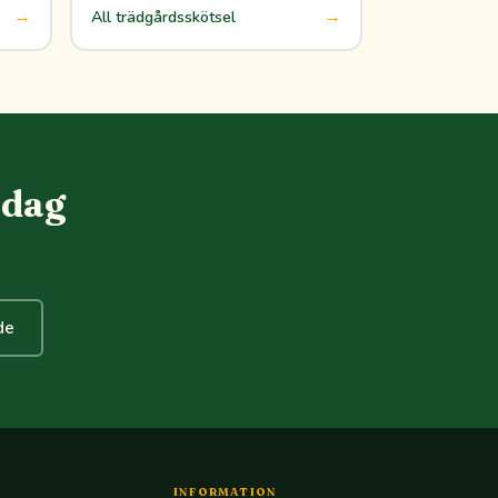
→
→
All trädgårdsskötsel
idag
de
INFORMATION