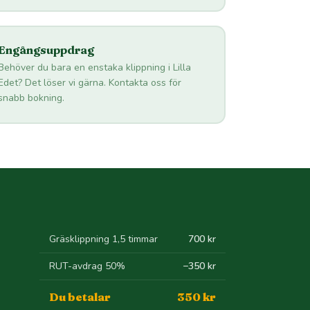
Engångsuppdrag
Behöver du bara en enstaka klippning i Lilla
Edet? Det löser vi gärna. Kontakta oss för
snabb bokning.
Gräsklippning 1,5 timmar
700 kr
RUT-avdrag 50%
−350 kr
Du betalar
350 kr