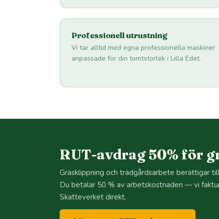
Professionell utrustning
Vi tar alltid med egna professionella maskiner
anpassade för din tomtstorlek i Lilla Edet.
RUT-avdrag 50% för grä
Gräsklippning och trädgårdsarbete berättigar ti
Du betalar 50 % av arbetskostnaden — vi faktu
Skatteverket direkt.