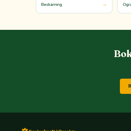
→
Beskärning
Ogr
Bok
B