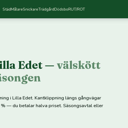
Städ
Målare
Snickare
Trädgård
Dödsbo
RUT/ROT
illa Edet —
välskött
säsongen
pning i Lilla Edet. Kantklippning längs gångvägar
 % — du betalar halva priset. Säsongsavtal eller