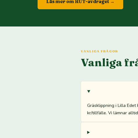
Läs mer om RUT-avdraget →
VANLIGA FRÅGOR
Vanliga fr
Gräsklippning i Lilla Ede
kr/tillfälle. Vi lämnar all