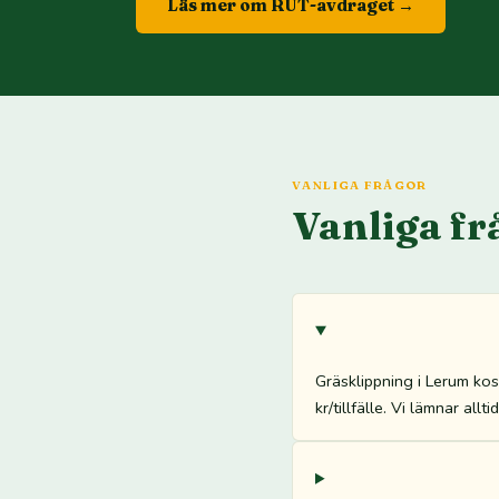
Läs mer om RUT-avdraget →
VANLIGA FRÅGOR
Vanliga fr
Gräsklippning i Lerum ko
kr/tillfälle. Vi lämnar all