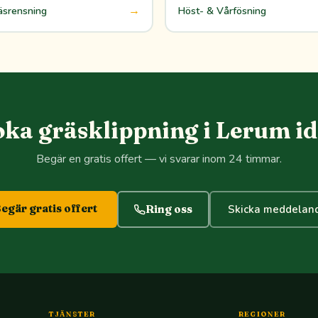
→
äsrensning
Höst- & Vårfösning
ka gräsklippning i Lerum i
Begär en gratis offert — vi svarar inom 24 timmar.
egär gratis offert
Ring oss
Skicka meddelan
TJÄNSTER
REGIONER