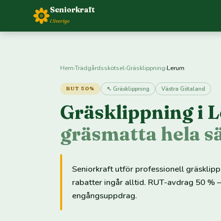
Seniorkraft
i Sverige
Hem
›
Trädgårdsskötsel
›
Gräsklippning
›
Lerum
↖ Gräsklippning
Västra Götaland
RUT 50%
Gräsklippning i
gräsmatta hela 
Seniorkraft utför professionell gräsklip
rabatter ingår alltid. RUT-avdrag 50 % —
engångsuppdrag.