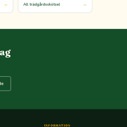
→
→
All trädgårdsskötsel
dag
de
INFORMATION