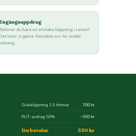
Engångsuppdrag
Behöver du bara en enstaka klippning i Lerum?
Det löser vi gärna. Kontakta oss för snabb
bokning.
Gräsklippning 1,5 timmar
700 kr
RUT-avdrag 50%
−350 kr
Du betalar
350 kr