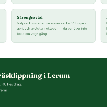
Säsongsavtal
Välj veckovis eller varannan vecka. Vi börjar i
april och avslutar i oktober — du behöver inte
boka om varje gång.
äsklippning i Lerum
ll RUT-avdrag.
rerar