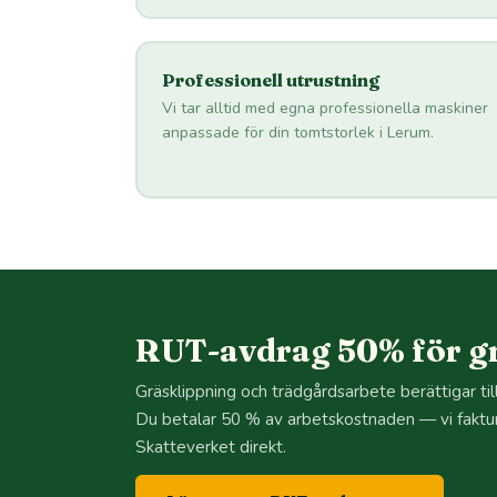
Professionell utrustning
Vi tar alltid med egna professionella maskiner
anpassade för din tomtstorlek i Lerum.
RUT-avdrag 50% för gr
Gräsklippning och trädgårdsarbete berättigar ti
Du betalar 50 % av arbetskostnaden — vi faktu
Skatteverket direkt.