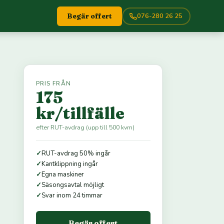
076-280 26 25
Begär offert
PRIS FRÅN
175
kr/tillfälle
efter RUT-avdrag (upp till 500 kvm)
✓
RUT-avdrag 50% ingår
✓
Kantklippning ingår
✓
Egna maskiner
✓
Säsongsavtal möjligt
✓
Svar inom 24 timmar
Begär offert