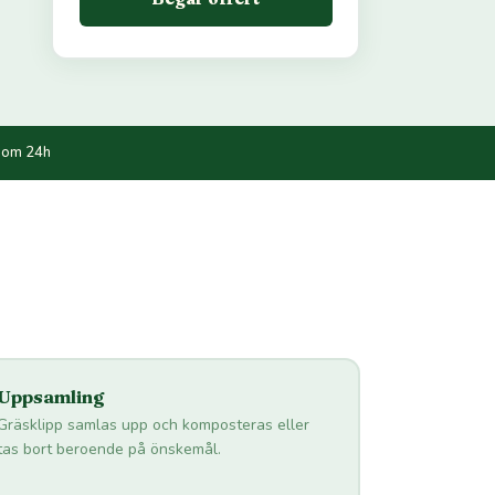
nom 24h
Uppsamling
Gräsklipp samlas upp och komposteras eller
tas bort beroende på önskemål.