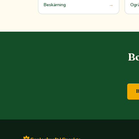
→
Beskärning
Ogr
Bo
B