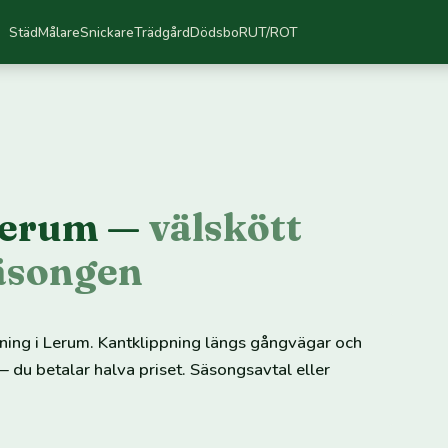
Städ
Målare
Snickare
Trädgård
Dödsbo
RUT/ROT
 Lerum —
välskött
säsongen
pning i Lerum. Kantklippning längs gångvägar och
 du betalar halva priset. Säsongsavtal eller