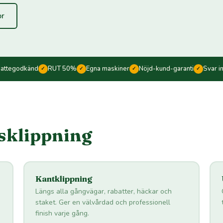
or
kattegodkänd
RUT 50%
Egna maskiner
Nöjd-kund-garanti
Svar i
✓
✓
✓
✓
äsklippning
Kantklippning
Längs alla gångvägar, rabatter, häckar och
staket. Ger en välvårdad och professionell
finish varje gång.