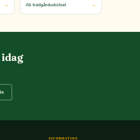
→
→
All trädgårdsskötsel
 idag
de
INFORMATION