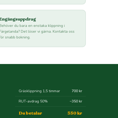
Engångsuppdrag
Behöver du bara en enstaka klippning i
Färgelanda? Det löser vi gärna. Kontakta oss
för snabb bokning.
Gräsklippning 1,5 timmar
700 kr
RUT-avdrag 50%
−350 kr
Du betalar
350 kr