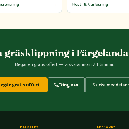
→
äsrensning
Höst- & Vårfösning
 gräsklippning i Färgelanda
Begär en gratis offert — vi svarar inom 24 timmar.
egär gratis offert
Ring oss
Skicka meddelan
TJÄNSTER
REGIONER