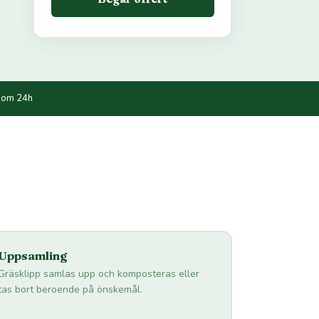
nom 24h
Uppsamling
Gräsklipp samlas upp och komposteras eller
tas bort beroende på önskemål.