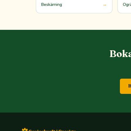
→
Beskärning
Ogr
Boka
B