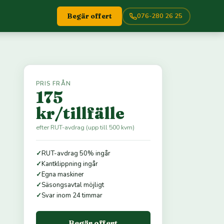
076-280 26 25
Begär offert
PRIS FRÅN
175
kr/tillfälle
efter RUT-avdrag (upp till 500 kvm)
✓
RUT-avdrag 50% ingår
✓
Kantklippning ingår
✓
Egna maskiner
✓
Säsongsavtal möjligt
✓
Svar inom 24 timmar
Begär offert