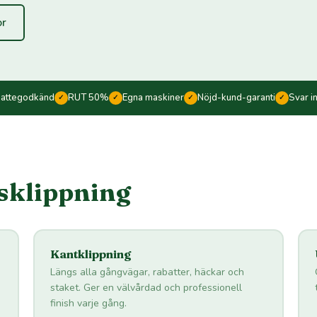
or
kattegodkänd
RUT 50%
Egna maskiner
Nöjd-kund-garanti
Svar i
✓
✓
✓
✓
äsklippning
Kantklippning
Längs alla gångvägar, rabatter, häckar och
staket. Ger en välvårdad och professionell
finish varje gång.