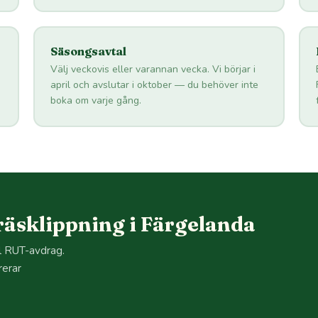
Säsongsavtal
Välj veckovis eller varannan vecka. Vi börjar i
april och avslutar i oktober — du behöver inte
boka om varje gång.
äsklippning i Färgelanda
ll RUT-avdrag.
rerar