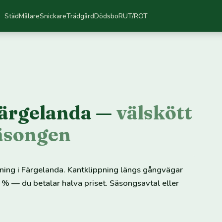
Städ
Målare
Snickare
Trädgård
Dödsbo
RUT/ROT
Färgelanda —
välskött
säsongen
pning i Färgelanda. Kantklippning längs gångvägar
 % — du betalar halva priset. Säsongsavtal eller