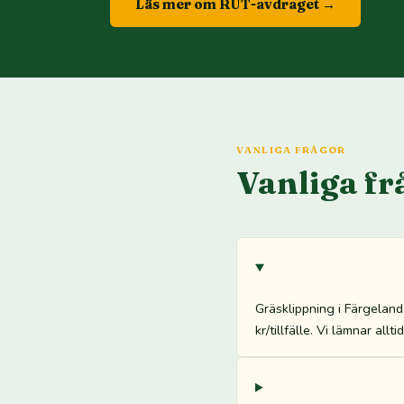
Läs mer om RUT-avdraget →
VANLIGA FRÅGOR
Vanliga fr
Gräsklippning i Färgelan
kr/tillfälle. Vi lämnar all