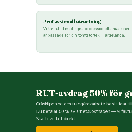
Professionell utrustning
Vi tar alltid med egna professionella maskiner
anpassade för din tomtstorlek i Färgelanda.
RUT-avdrag 50% för gr
Gräsklippning och trädgårdsarbete berättigar ti
Du betalar 50 % av arbetskostnaden — vi faktu
Skatteverket direkt.