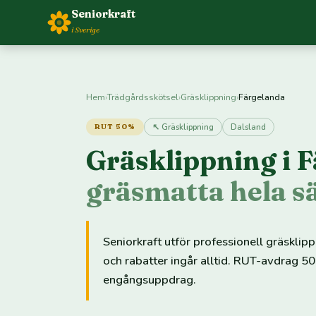
Seniorkraft
i Sverige
Hem
›
Trädgårdsskötsel
›
Gräsklippning
›
Färgelanda
↖ Gräsklippning
Dalsland
RUT 50%
Gräsklippning i 
gräsmatta hela 
Seniorkraft utför professionell gräsklip
och rabatter ingår alltid. RUT-avdrag 50
engångsuppdrag.