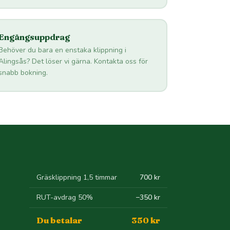
Engångsuppdrag
Behöver du bara en enstaka klippning i
Alingsås? Det löser vi gärna. Kontakta oss för
snabb bokning.
Gräsklippning 1,5 timmar
700 kr
RUT-avdrag 50%
−350 kr
Du betalar
350 kr