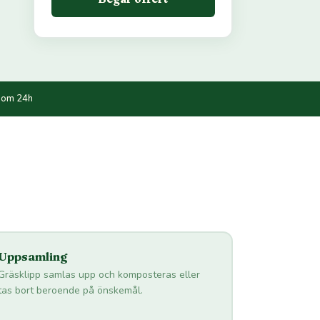
nom 24h
Uppsamling
Gräsklipp samlas upp och komposteras eller
tas bort beroende på önskemål.