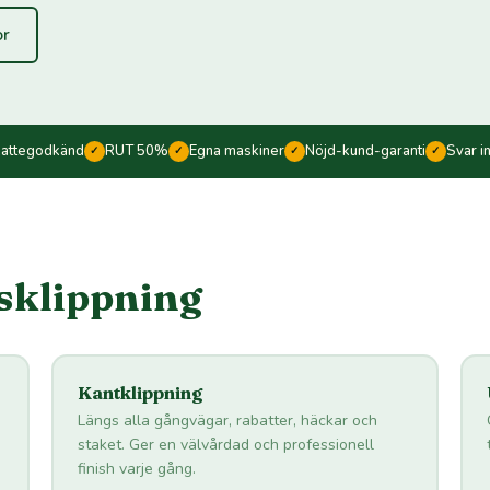
or
kattegodkänd
RUT 50%
Egna maskiner
Nöjd-kund-garanti
Svar i
✓
✓
✓
✓
äsklippning
Kantklippning
Längs alla gångvägar, rabatter, häckar och
staket. Ger en välvårdad och professionell
finish varje gång.