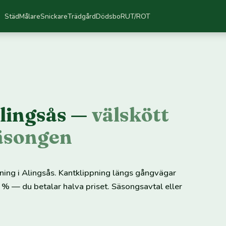
Städ
Målare
Snickare
Trädgård
Dödsbo
RUT/ROT
Alingsås —
välskött
säsongen
pning i Alingsås. Kantklippning längs gångvägar
 % — du betalar halva priset. Säsongsavtal eller