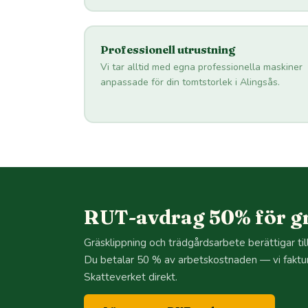
Professionell utrustning
Vi tar alltid med egna professionella maskiner
anpassade för din tomtstorlek i Alingsås.
RUT-avdrag 50% för gr
Gräsklippning och trädgårdsarbete berättigar ti
Du betalar 50 % av arbetskostnaden — vi faktu
Skatteverket direkt.