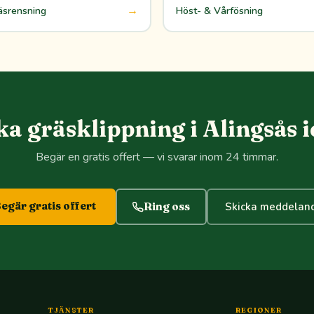
→
äsrensning
Höst- & Vårfösning
a gräsklippning i Alingsås 
Begär en gratis offert — vi svarar inom 24 timmar.
egär gratis offert
Ring oss
Skicka meddelan
TJÄNSTER
REGIONER