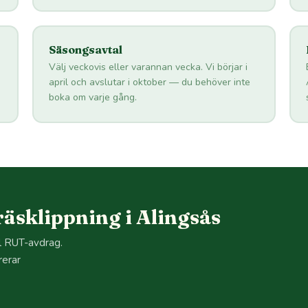
Säsongsavtal
Välj veckovis eller varannan vecka. Vi börjar i
april och avslutar i oktober — du behöver inte
boka om varje gång.
äsklippning i Alingsås
ll RUT-avdrag.
rerar