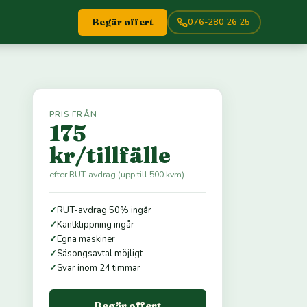
076-280 26 25
Begär offert
PRIS FRÅN
175
kr/tillfälle
efter RUT-avdrag (upp till 500 kvm)
✓
RUT-avdrag 50% ingår
✓
Kantklippning ingår
✓
Egna maskiner
✓
Säsongsavtal möjligt
✓
Svar inom 24 timmar
Begär offert