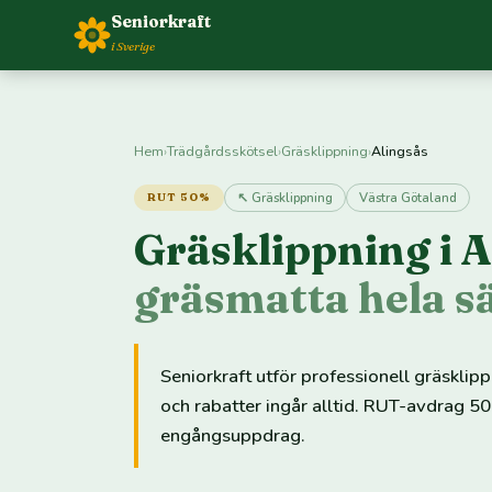
Seniorkraft
i Sverige
Hem
›
Trädgårdsskötsel
›
Gräsklippning
›
Alingsås
↖ Gräsklippning
Västra Götaland
RUT 50%
Gräsklippning i 
gräsmatta hela 
Seniorkraft utför professionell gräsklip
och rabatter ingår alltid. RUT-avdrag 50
engångsuppdrag.