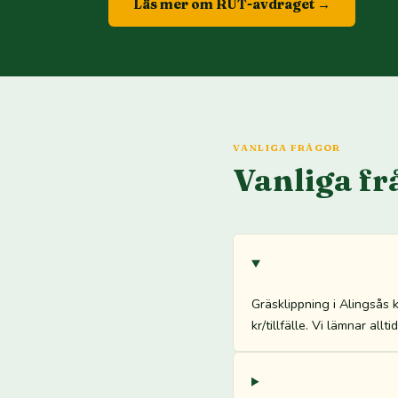
Läs mer om RUT-avdraget →
VANLIGA FRÅGOR
Vanliga fr
Gräsklippning i Alingsås
kr/tillfälle. Vi lämnar all