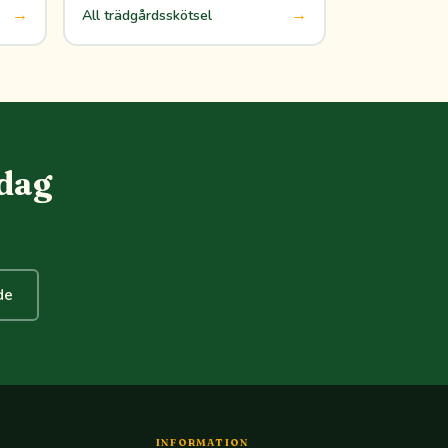
→
→
All trädgårdsskötsel
idag
de
INFORMATION