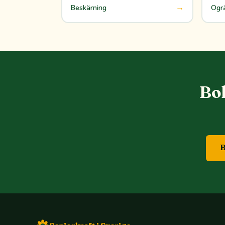
→
Beskärning
Ogr
Bok
B