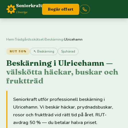
Seniorkraft
Begär offert
i Sverige
Hem
›
Trädgårdsskötsel
›
Beskärning
›
Ulricehamn
↖ Beskärning
Sjuhärad
RUT 50%
Beskärning i Ulricehamn —
välskötta häckar, buskar och
fruktträd
Seniorkraft utför professionell beskärning i
Ulricehamn. Vi beskär häckar, prydnadsbuskar,
rosor och fruktträd vid rätt tid på året. RUT-
avdrag 50 % — du betalar halva priset.