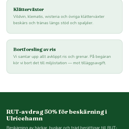
Klätterväxter
Vildvin, klematis, wisteria och övriga klätterväxter
beskärs och tränas längs stöd och spaljéer.
Bortforsling av ris
Vi samlar upp allt avklippt ris och grenar. På begäran
kör vi bort det till miljöstation — mot tilläggsavgift.
RUT-avdrag 50% för beskärning i
Ulricehamn
Beskärning av häckar, buskar och träd berättigar till RUT-