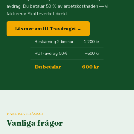
avdrag. Du betalar 50 % av arbetskostnaden — vi
fakturerar Skatteverket direkt.
Läs mer om RUT-avdraget →
Beskärning 2 timmar
1 200 kr
RUT-avdrag 50%
−600 kr
Du betalar
600 kr
VANLIGA FRÅGOR
Vanliga frågor