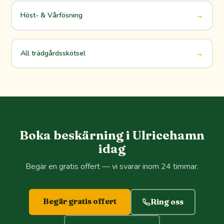
→
Höst- & Vårfösning
→
All trädgårdsskötsel
Boka beskärning i Ulricehamn
idag
Begär en gratis offert — vi svarar inom 24 timmar.
Begär gratis offert
Ring oss