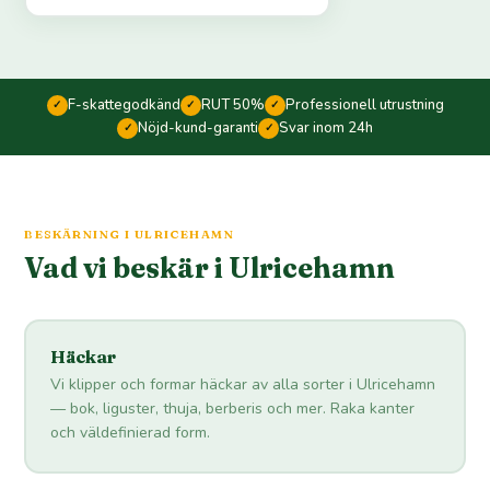
F-skattegodkänd
RUT 50%
Professionell utrustning
✓
✓
✓
Nöjd-kund-garanti
Svar inom 24h
✓
✓
BESKÄRNING I ULRICEHAMN
Vad vi beskär i Ulricehamn
Häckar
Vi klipper och formar häckar av alla sorter i Ulricehamn
— bok, liguster, thuja, berberis och mer. Raka kanter
och väldefinierad form.