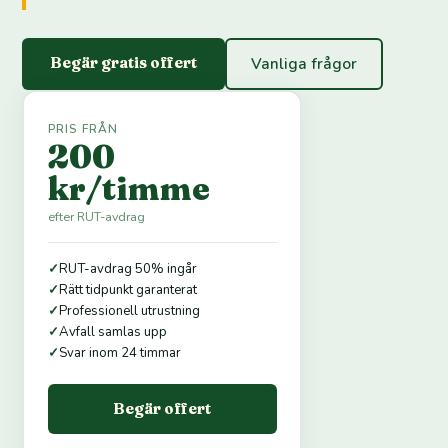
Begär gratis offert
Vanliga frågor
PRIS FRÅN
200
kr/timme
efter RUT-avdrag
✓
RUT-avdrag 50% ingår
✓
Rätt tidpunkt garanterat
✓
Professionell utrustning
✓
Avfall samlas upp
✓
Svar inom 24 timmar
Begär offert