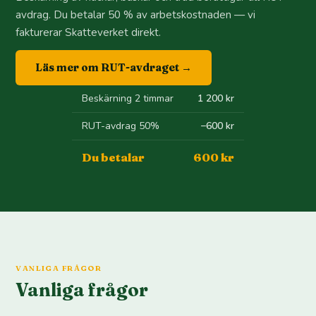
avdrag. Du betalar 50 % av arbetskostnaden — vi
fakturerar Skatteverket direkt.
Läs mer om RUT-avdraget →
Beskärning 2 timmar
1 200 kr
RUT-avdrag 50%
−600 kr
Du betalar
600 kr
VANLIGA FRÅGOR
Vanliga frågor