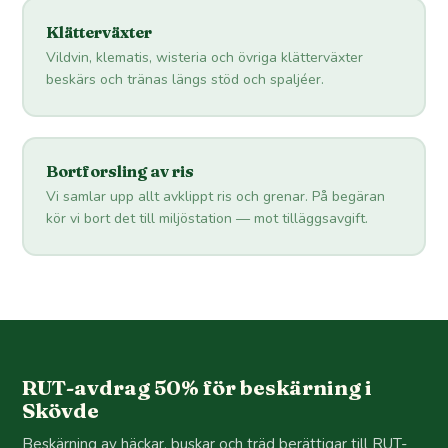
Klätterväxter
Vildvin, klematis, wisteria och övriga klätterväxter
beskärs och tränas längs stöd och spaljéer.
Bortforsling av ris
Vi samlar upp allt avklippt ris och grenar. På begäran
kör vi bort det till miljöstation — mot tilläggsavgift.
RUT-avdrag 50% för beskärning i
Skövde
Beskärning av häckar, buskar och träd berättigar till RUT-