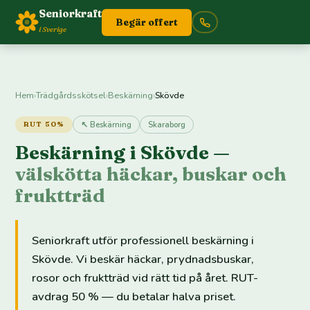
Seniorkraft
Begär offert
i Sverige
Hem
›
Trädgårdsskötsel
›
Beskärning
›
Skövde
↖ Beskärning
Skaraborg
RUT 50%
Beskärning i Skövde —
välskötta häckar, buskar och
fruktträd
Seniorkraft utför professionell beskärning i
Skövde. Vi beskär häckar, prydnadsbuskar,
rosor och fruktträd vid rätt tid på året. RUT-
avdrag 50 % — du betalar halva priset.