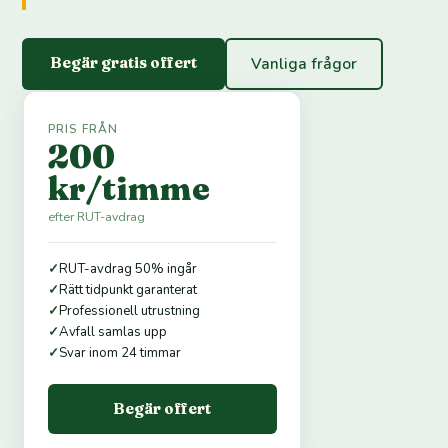
Begär gratis offert
Vanliga frågor
PRIS FRÅN
200
kr/timme
efter RUT-avdrag
✓
RUT-avdrag 50% ingår
✓
Rätt tidpunkt garanterat
✓
Professionell utrustning
✓
Avfall samlas upp
✓
Svar inom 24 timmar
Begär offert