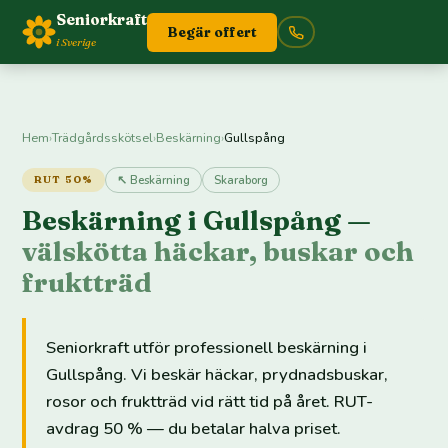
Seniorkraft
Begär offert
i Sverige
Hem
›
Trädgårdsskötsel
›
Beskärning
›
Gullspång
↖ Beskärning
Skaraborg
RUT 50%
Beskärning i Gullspång —
välskötta häckar, buskar och
fruktträd
Seniorkraft utför professionell beskärning i
Gullspång. Vi beskär häckar, prydnadsbuskar,
rosor och fruktträd vid rätt tid på året. RUT-
avdrag 50 % — du betalar halva priset.