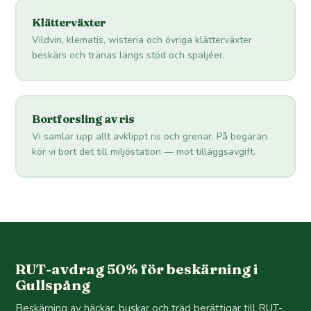
Klätterväxter
Vildvin, klematis, wisteria och övriga klätterväxter
beskärs och tränas längs stöd och spaljéer.
Bortforsling av ris
Vi samlar upp allt avklippt ris och grenar. På begäran
kör vi bort det till miljöstation — mot tilläggsavgift.
RUT-avdrag 50% för beskärning i
Gullspång
Beskärning av häckar, buskar och träd berättigar till RUT-