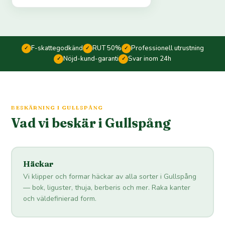
F-skattegodkänd
RUT 50%
Professionell utrustning
✓
✓
✓
Nöjd-kund-garanti
Svar inom 24h
✓
✓
BESKÄRNING I GULLSPÅNG
Vad vi beskär i Gullspång
Häckar
Vi klipper och formar häckar av alla sorter i Gullspång
— bok, liguster, thuja, berberis och mer. Raka kanter
och väldefinierad form.