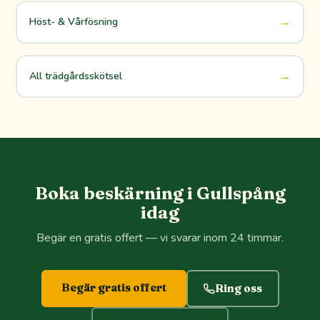
→
Höst- & Vårfösning
→
All trädgårdsskötsel
Boka beskärning i Gullspång
idag
Begär en gratis offert — vi svarar inom 24 timmar.
Begär gratis offert
Ring oss