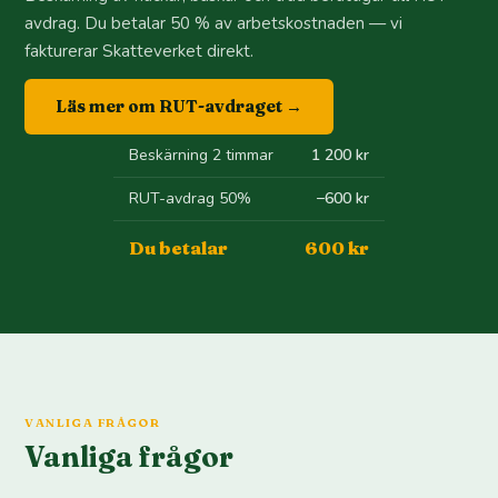
avdrag. Du betalar 50 % av arbetskostnaden — vi
fakturerar Skatteverket direkt.
Läs mer om RUT-avdraget →
Beskärning 2 timmar
1 200 kr
RUT-avdrag 50%
−600 kr
Du betalar
600 kr
VANLIGA FRÅGOR
Vanliga frågor