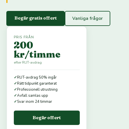
Begär gratis offert
Vanliga frågor
PRIS FRÅN
200
kr/timme
efter RUT-avdrag
✓
RUT-avdrag 50% ingår
✓
Rätt tidpunkt garanterat
✓
Professionell utrustning
✓
Avfall samlas upp
✓
Svar inom 24 timmar
Begär offert