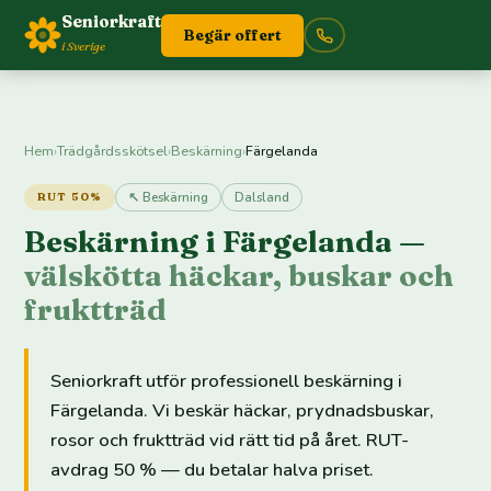
Seniorkraft
Begär offert
i Sverige
Hem
›
Trädgårdsskötsel
›
Beskärning
›
Färgelanda
↖ Beskärning
Dalsland
RUT 50%
Beskärning i Färgelanda —
välskötta häckar, buskar och
fruktträd
Seniorkraft utför professionell beskärning i
Färgelanda. Vi beskär häckar, prydnadsbuskar,
rosor och fruktträd vid rätt tid på året. RUT-
avdrag 50 % — du betalar halva priset.