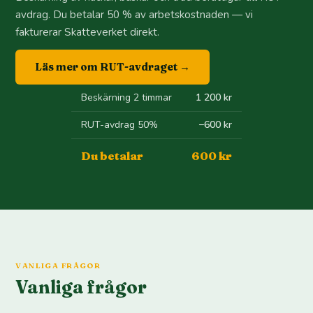
avdrag. Du betalar 50 % av arbetskostnaden — vi
fakturerar Skatteverket direkt.
Läs mer om RUT-avdraget →
Beskärning 2 timmar
1 200 kr
RUT-avdrag 50%
−600 kr
Du betalar
600 kr
VANLIGA FRÅGOR
Vanliga frågor