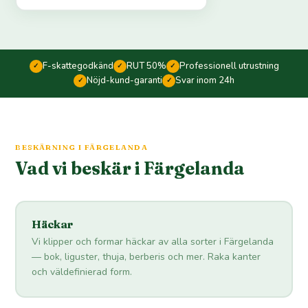
F-skattegodkänd
RUT 50%
Professionell utrustning
✓
✓
✓
Nöjd-kund-garanti
Svar inom 24h
✓
✓
BESKÄRNING I FÄRGELANDA
Vad vi beskär i Färgelanda
Häckar
Vi klipper och formar häckar av alla sorter i Färgelanda
— bok, liguster, thuja, berberis och mer. Raka kanter
och väldefinierad form.