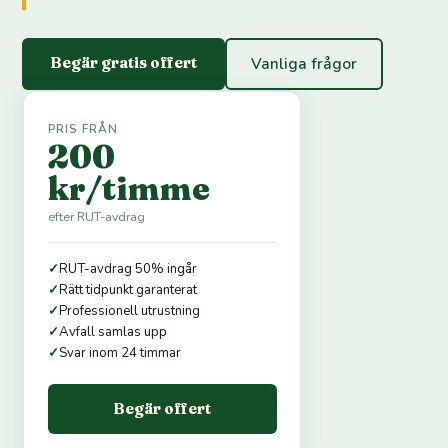
Begär gratis offert
Vanliga frågor
PRIS FRÅN
200
kr/timme
efter RUT-avdrag
✓
RUT-avdrag 50% ingår
✓
Rätt tidpunkt garanterat
✓
Professionell utrustning
✓
Avfall samlas upp
✓
Svar inom 24 timmar
Begär offert