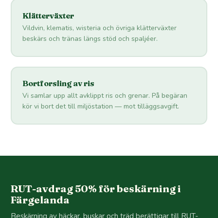
Klätterväxter
Vildvin, klematis, wisteria och övriga klätterväxter
beskärs och tränas längs stöd och spaljéer.
Bortforsling av ris
Vi samlar upp allt avklippt ris och grenar. På begäran
kör vi bort det till miljöstation — mot tilläggsavgift.
RUT-avdrag 50% för beskärning i
Färgelanda
Beskärning av häckar, buskar och träd berättigar till RUT-