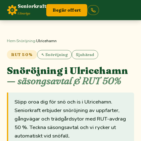
Seniorkraft
Begär offert
i Sverige
Hem
›
Snöröjning
›
Ulricehamn
RUT 50%
↖ Snöröjning
Sjuhärad
Snöröjning i Ulricehamn
—
säsongsavtal & RUT 50%
Slipp oroa dig för snö och is i Ulricehamn.
Seniorkraft erbjuder snöröjning av uppfarter,
gångvägar och trädgårdsytor med RUT-avdrag
50 %. Teckna säsongsavtal och vi rycker ut
automatiskt vid snöfall.