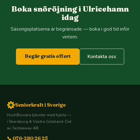
Boka snöröjning i Ulricehamn
idag
Säsongsplatserna är begränsade — boka i god tid inför
vintern.
Begär gratis offert
Kontakta oss
Seniorkraft i Sverige
Hushållsnära tjänster med hjärta —
i Skaraborg & Västra Götaland. Del
av Tasteaway AB.
📞 076-280 26 25