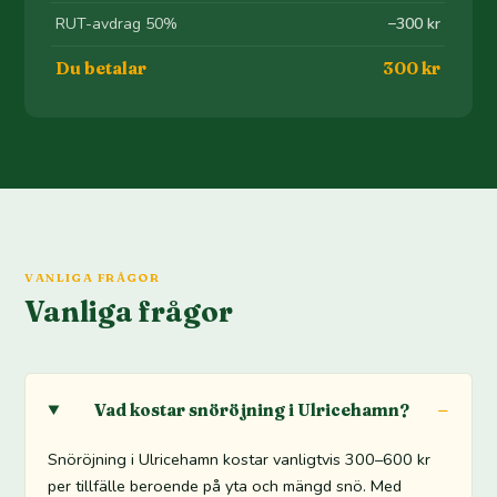
RUT-avdrag 50%
−300 kr
Du betalar
300 kr
VANLIGA FRÅGOR
Vanliga frågor
Vad kostar snöröjning i Ulricehamn?
Snöröjning i Ulricehamn kostar vanligtvis 300–600 kr
per tillfälle beroende på yta och mängd snö. Med