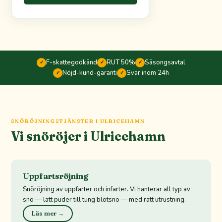
F-skattegodkänd
RUT 50%
Säsongsavtal
✓
✓
✓
Nöjd-kund-garanti
Svar inom 24h
✓
✓
SNÖRÖJNINGSTJÄNSTER I ULRICEHAMN
Vi snöröjer i Ulricehamn
Uppfartsröjning
Snöröjning av uppfarter och infarter. Vi hanterar all typ av
snö — lätt puder till tung blötsnö — med rätt utrustning.
Läs mer →