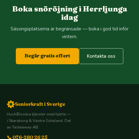
Boka snöröjning i Herrljunga
idag
Säsongsplatserna är begränsade — boka i god tid inför
vintern.
Begär gratis offert
Kontakta oss
Seniorkraft i Sverige
Hushållsnära tjänster med hjärta —
i Skaraborg & Västra Götaland. Del
av Tasteaway AB.
📞 076-280 26 25