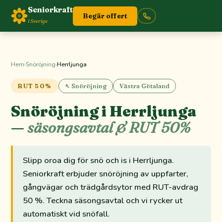
Seniorkraft
Begär offert
i Sverige
Hem
›
Snöröjning
›
Herrljunga
RUT 50%
↖ Snöröjning
Västra Götaland
Snöröjning i Herrljunga
—
säsongsavtal & RUT 50%
Slipp oroa dig för snö och is i Herrljunga.
Seniorkraft erbjuder snöröjning av uppfarter,
gångvägar och trädgårdsytor med RUT-avdrag
50 %. Teckna säsongsavtal och vi rycker ut
automatiskt vid snöfall.