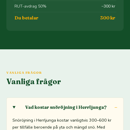
RUT-avdrag 50%
−300 kr
Du betalar
300 kr
VANLIGA FRÅGOR
Vanliga frågor
Vad kostar snöröjning i Herrljunga?
Snöröjning i Herrljunga kostar vanligtvis 300–600 kr
per tillfälle beroende på yta och mängd snö. Med