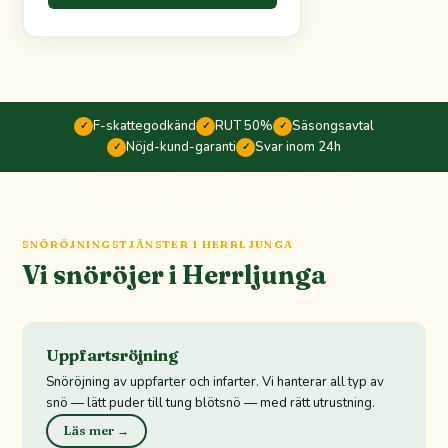
F-skattegodkänd
RUT 50%
Säsongsavtal
✓
✓
✓
Nöjd-kund-garanti
Svar inom 24h
✓
✓
SNÖRÖJNINGSTJÄNSTER I HERRLJUNGA
Vi snöröjer i Herrljunga
Uppfartsröjning
Snöröjning av uppfarter och infarter. Vi hanterar all typ av
snö — lätt puder till tung blötsnö — med rätt utrustning.
Läs mer →