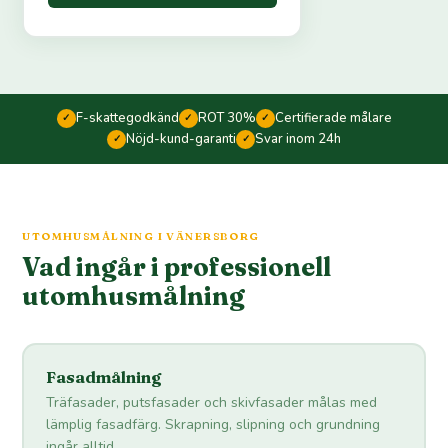
F-skattegodkänd
ROT 30%
Certifierade målare
✓
✓
✓
Nöjd-kund-garanti
Svar inom 24h
✓
✓
UTOMHUSMÅLNING I VÄNERSBORG
Vad ingår i professionell
utomhusmålning
Fasadmålning
Träfasader, putsfasader och skivfasader målas med
lämplig fasadfärg. Skrapning, slipning och grundning
ingår alltid.