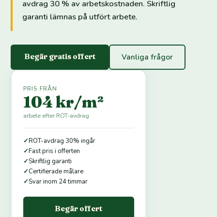
avdrag 30 % av arbetskostnaden. Skriftlig
garanti lämnas på utfört arbete.
Begär gratis offert
Vanliga frågor
PRIS FRÅN
104 kr/m²
arbete efter ROT-avdrag
✓
ROT-avdrag 30% ingår
✓
Fast pris i offerten
✓
Skriftlig garanti
✓
Certifierade målare
✓
Svar inom 24 timmar
Begär offert