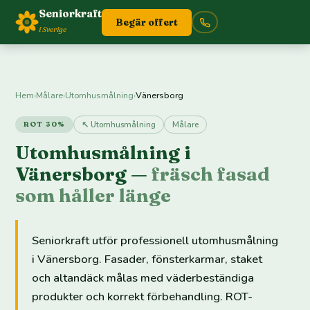
Seniorkraft
Begär offert
i Sverige
Hem
›
Målare
›
Utomhusmålning
›
Vänersborg
↖ Utomhusmålning
Målare
ROT 30%
Utomhusmålning i
Vänersborg —
fräsch fasad
som håller länge
Seniorkraft utför professionell utomhusmålning
i Vänersborg. Fasader, fönsterkarmar, staket
och altandäck målas med väderbeständiga
produkter och korrekt förbehandling. ROT-