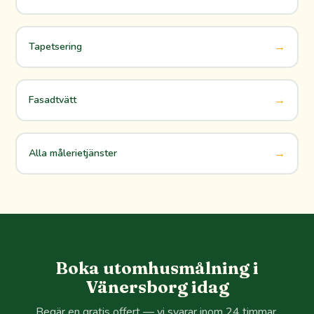
→
Tapetsering
→
Fasadtvätt
→
Alla målerietjänster
Boka utomhusmålning i
Vänersborg idag
Begär en gratis offert — vi svarar inom 24 timmar.