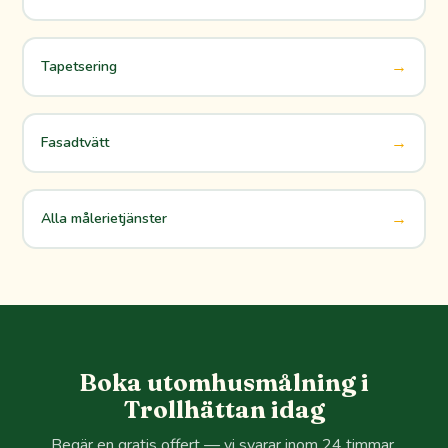
→
Tapetsering
→
Fasadtvätt
→
Alla målerietjänster
Boka utomhusmålning i
Trollhättan idag
Begär en gratis offert — vi svarar inom 24 timmar.