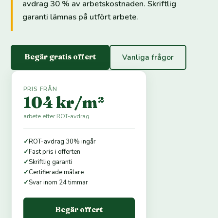
avdrag 30 % av arbetskostnaden. Skriftlig
garanti lämnas på utfört arbete.
Begär gratis offert
Vanliga frågor
PRIS FRÅN
104 kr/m²
arbete efter ROT-avdrag
✓
ROT-avdrag 30% ingår
✓
Fast pris i offerten
✓
Skriftlig garanti
✓
Certifierade målare
✓
Svar inom 24 timmar
Begär offert