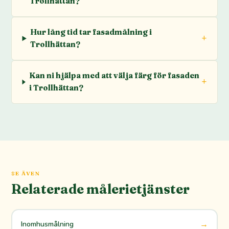
Trollhättan?
Hur lång tid tar fasadmålning i
Trollhättan?
Kan ni hjälpa med att välja färg för fasaden
i Trollhättan?
SE ÄVEN
Relaterade målerietjänster
→
Inomhusmålning