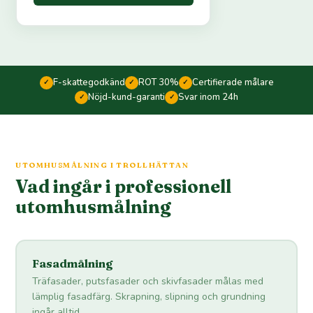
F-skattegodkänd
ROT 30%
Certifierade målare
✓
✓
✓
Nöjd-kund-garanti
Svar inom 24h
✓
✓
UTOMHUSMÅLNING I TROLLHÄTTAN
Vad ingår i professionell
utomhusmålning
Fasadmålning
Träfasader, putsfasader och skivfasader målas med
lämplig fasadfärg. Skrapning, slipning och grundning
ingår alltid.