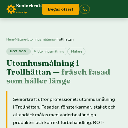
Seniorkraft
Begär offert
i Sverige
Hem
›
Målare
›
Utomhusmålning
›
Trollhättan
↖ Utomhusmålning
Målare
ROT 30%
Utomhusmålning i
Trollhättan —
fräsch fasad
som håller länge
Seniorkraft utför professionell utomhusmålning
i Trollhättan. Fasader, fönsterkarmar, staket och
altandäck målas med väderbeständiga
produkter och korrekt förbehandling. ROT-