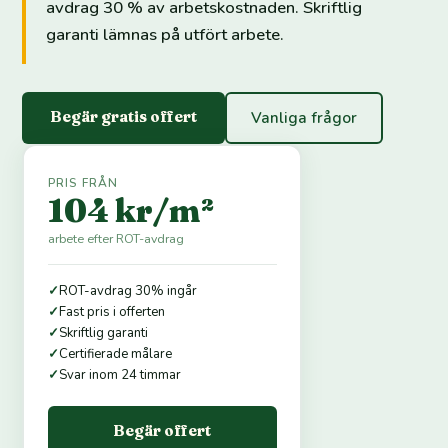
avdrag 30 % av arbetskostnaden. Skriftlig
garanti lämnas på utfört arbete.
Begär gratis offert
Vanliga frågor
PRIS FRÅN
104 kr/m²
arbete efter ROT-avdrag
✓
ROT-avdrag 30% ingår
✓
Fast pris i offerten
✓
Skriftlig garanti
✓
Certifierade målare
✓
Svar inom 24 timmar
Begär offert