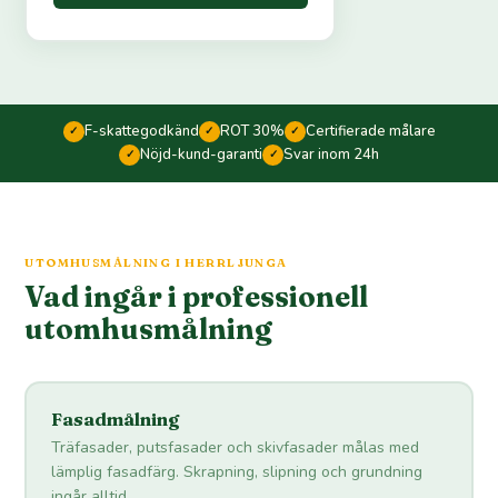
F-skattegodkänd
ROT 30%
Certifierade målare
✓
✓
✓
Nöjd-kund-garanti
Svar inom 24h
✓
✓
UTOMHUSMÅLNING I HERRLJUNGA
Vad ingår i professionell
utomhusmålning
Fasadmålning
Träfasader, putsfasader och skivfasader målas med
lämplig fasadfärg. Skrapning, slipning och grundning
ingår alltid.