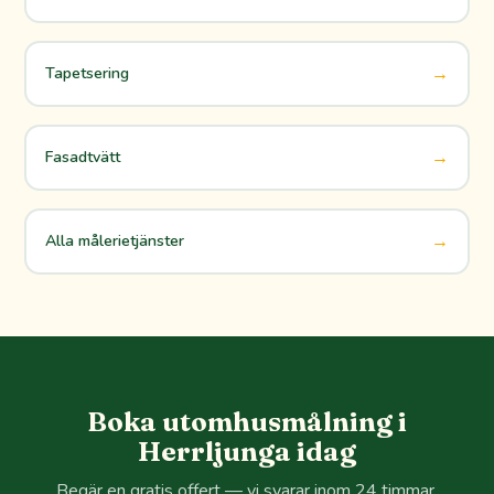
→
Tapetsering
→
Fasadtvätt
→
Alla målerietjänster
Boka utomhusmålning i
Herrljunga idag
Begär en gratis offert — vi svarar inom 24 timmar.