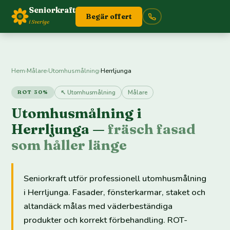
Seniorkraft
Begär offert
i Sverige
Hem
›
Målare
›
Utomhusmålning
›
Herrljunga
↖ Utomhusmålning
Målare
ROT 30%
Utomhusmålning i
Herrljunga —
fräsch fasad
som håller länge
Seniorkraft utför professionell utomhusmålning
i Herrljunga. Fasader, fönsterkarmar, staket och
altandäck målas med väderbeständiga
produkter och korrekt förbehandling. ROT-