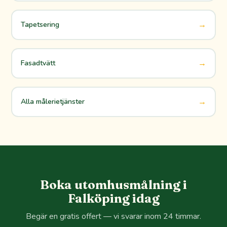
→
Tapetsering
→
Fasadtvätt
→
Alla målerietjänster
Boka utomhusmålning i
Falköping idag
Begär en gratis offert — vi svarar inom 24 timmar.