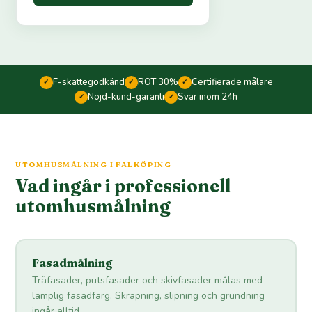
F-skattegodkänd
ROT 30%
Certifierade målare
✓
✓
✓
Nöjd-kund-garanti
Svar inom 24h
✓
✓
UTOMHUSMÅLNING I FALKÖPING
Vad ingår i professionell
utomhusmålning
Fasadmålning
Träfasader, putsfasader och skivfasader målas med
lämplig fasadfärg. Skrapning, slipning och grundning
ingår alltid.