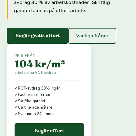
avdrag 30 % av arbetskostnaden. Skriftlig
garanti lämnas på utfört arbete.
Begär gratis offert
Vanliga frågor
PRIS FRÅN
104 kr/m²
arbete efter ROT-avdrag
✓
ROT-avdrag 30% ingår
✓
Fast pris i offerten
✓
Skriftlig garanti
✓
Certifierade målare
✓
Svar inom 24 timmar
Begär offert