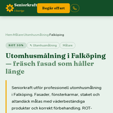
Seniorkraft
Begär offert
i Sverige
Hem
›
Målare
›
Utomhusmålning
›
Falköping
↖ Utomhusmålning
Målare
ROT 30%
Utomhusmålning i Falköping
—
fräsch fasad som håller
länge
Seniorkraft utför professionell utomhusmålning
i Falköping. Fasader, fönsterkarmar, staket och
altandäck målas med väderbeständiga
produkter och korrekt förbehandling. ROT-