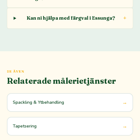
Kan ni hjälpa med färgval i Essunga?
SE ÄVEN
Relaterade målerietjänster
→
Spackling & Ytbehandling
→
Tapetsering