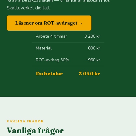
% av arbetskostnaden — vi hanterar ansökan mot
Skatteverket digitalt.
Läs mer om ROT-avdraget →
Arbete 4 timmar
3 200 kr
Material
800 kr
ROT-avdrag 30%
−960 kr
Du betalar
3 040 kr
VANLIGA FRÅGOR
Vanliga frågor