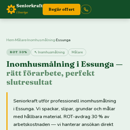
Seniorkraft
Begär offert
i Sverige
Hem
›
Målare
›
Inomhusmålning
›
Essunga
↖ Inomhusmålning
Målare
ROT 30%
Inomhusmålning i Essunga —
rätt förarbete, perfekt
slutresultat
Seniorkraft utför professionell inomhusmålning
i Essunga. Vi spackar, slipar, grundar och målar
med hållbara material. ROT-avdrag 30 % av
arbetskostnaden — vi hanterar ansökan direkt