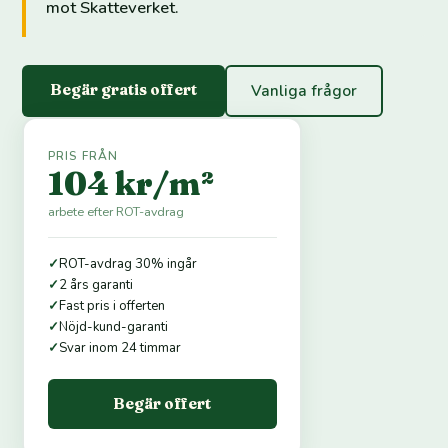
mot Skatteverket.
Begär gratis offert
Vanliga frågor
PRIS FRÅN
104 kr/m²
arbete efter ROT-avdrag
✓
ROT-avdrag 30% ingår
✓
2 års garanti
✓
Fast pris i offerten
✓
Nöjd-kund-garanti
✓
Svar inom 24 timmar
Begär offert